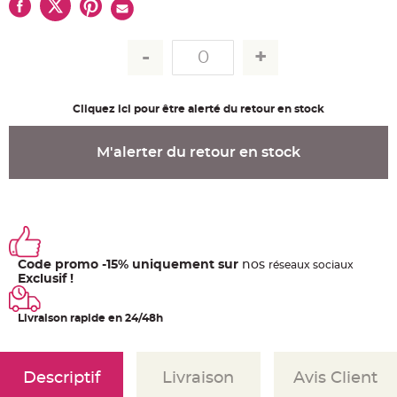
u
m
B
a
n
d
e
r
o
Cliquez ici pour être alerté du retour en stock
l
e
e
t
M'alerter du retour en stock
g
u
i
r
l
a
n
d
e
m
Code promo -15% uniquement sur
nos
ré
seaux
sociaux
a
r
Exclusif !
i
a
g
Livraison rapide en 24/48h
e
H
o
u
Descriptif
Livraison
Avis Client
s
s