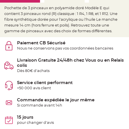
e
d
e
Pochette de 3 pinceaux en polyamide doré Modèle E qui
c
contient 3 pinceaux rond (R) classique : 1 R4, 1 R8, et 1 R12. Une
h
a
fibre synthétique dorée pour l'acrylique ou l'huile Le manche
i
s
mesure 14 cm (hors ferrure et poils). Retrouvez toute une
e
gamme de pinceaux avec des choix de formes différentes.
m
a
r
i
Paiement CB Sécurisé
a
Nous ne conservons pas vos coordonnées bancaires
g
e
Livraison Gratuite 24/48h chez Vous ou en Relais
L
colis
a
n
Dès 80€ d'achats
t
e
r
Service client performant
n
e
+50 000 avis client
v
o
l
Commande expédiée le jour même
a
n
Si commande avant 14h
t
e
e
15 jours
t
f
pour changer d'avis
l
o