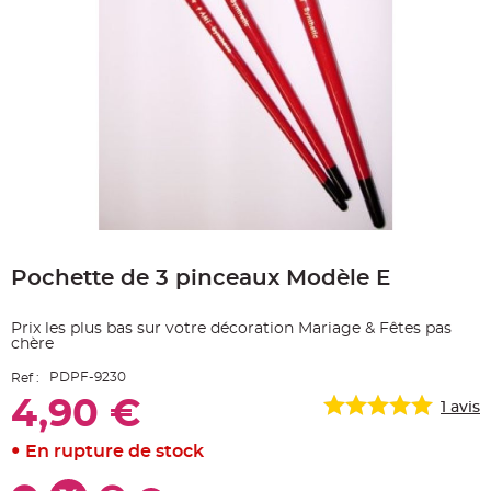
e
A
r
t
i
c
l
e
L
u
m
i
n
e
u
x
Skip
to
B
a
Pochette de 3 pinceaux Modèle E
the
l
beginning
l
o
of
n
Prix les plus bas sur votre décoration Mariage & Fêtes pas
the
m
chère
images
a
r
gallery
i
PDPF-9230
Ref :
a
4,90 €
g
1
avis
e
&
H
En rupture de stock
é
l
i