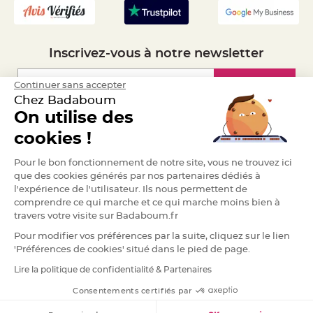
S
u
s
p
e
n
Inscrivez-vous à notre newsletter
s
i
o
n
Inscription
Continuer sans accepter
b
o
Chez Badaboum
u
On utilise des
l
e
Espace Pro
p
cookies !
a
p
i
Demander un devis
Pour le bon fonctionnement de notre site, vous ne trouvez ici
e
r
que des cookies générés par nos partenaires dédiés à
l'expérience de l'utilisateur. Ils nous permettent de
T
comprendre ce qui marche et ce qui marche moins bien à
a
p
travers votre visite sur Badaboum.fr
i
s
Pour modifier vos préférences par la suite, cliquez sur le lien
d
e
'Préférences de cookies' situé dans le pied de page.
s
a
Lire la politique de confidentialité & Partenaires
l
RGPD
l
e
Consentements certifiés par
e
t
T