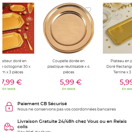
S
u
s
p
e
n
s
i
o
n
b
o
u
l
e
p
a
traiteur doré en
Coupelle dorée en
Plateau en p
p
i
ue octogonal 30 x
plastique réutilisable x 4
Doré Rectangu
e
cm x 3 pièces
pièces
Terrine x 3
r
er Au Panier
Ajouter Au Panier
Ajouter A
7,99 €
5,99 €
5,9
T
a
En stock
En stock
En sto
p
i
s
d
Paiement CB Sécurisé
e
s
Nous ne conservons pas vos coordonnées bancaires
a
l
l
Livraison Gratuite 24/48h chez Vous ou en Relais
e
e
colis
t
T