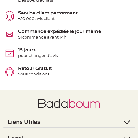
Dès 80€ d'achats
e
n
t
Service client performant
u
r
+50 000 avis client
e
M
a
Commande expédiée le jour même
r
i
Si commande avant 14h
a
g
e
15 jours
pour changer d'avis
D
é
Retour Gratuit
c
o
Sous conditions
r
a
t
i
o
n
t
a
b
Liens Utiles
l
- Questions / Réponses
e
m