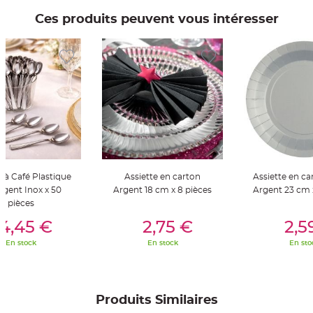
t
t
Ces produits peuvent vous intéresser
a
n
t
e
N
o
e
u
d
h
o
u
s
s
e
d
e
e à Café Plastique
Assiette en carton
Assiette en ca
c
h
rgent Inox x 50
Argent 18 cm x 8 pièces
Argent 23 cm x
a
pièces
i
s
er Au Panier
Ajouter Au Panier
Ajouter A
e
4,45 €
2,75 €
2,5
d
e
En stock
En stock
En sto
M
a
r
i
a
g
e
Produits Similaires