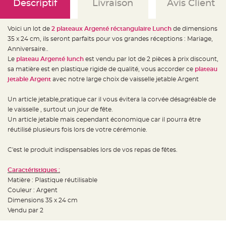
e
Descriptif
Livraison
Avis Client
d
e
c
h
Voici un lot de
2 plateaux Argenté réctangulaire Lunch
de dimensions
a
i
35 x 24 cm, ils seront parfaits pour vos grandes réceptions : Mariage,
s
Anniversaire..
e
m
Le
plateau Argenté lunch
est vendu par lot de 2 pièces à prix discount,
a
r
sa matière est en plastique rigide de qualité, vous accorder ce
plateau
i
jetable Argent
avec notre large choix de vaisselle jetable Argent
a
g
e
Un article jetable,pratique car il vous évitera la corvée désagréable de
L
le vaisselle , surtout un jour de fête.
a
Un article jetable mais cependant économique car il pourra être
n
t
réutilisé plusieurs fois lors de votre cérémonie.
e
r
n
C'est le produit indispensables lors de vos repas de fêtes.
e
v
o
l
Caractéristiques :
a
Matière : Plastique réutilisable
n
t
Couleur : Argent
e
e
Dimensions 35 x 24 cm
t
Vendu par 2
f
l
o