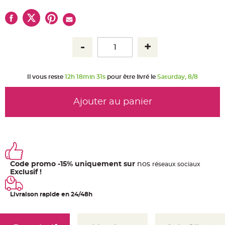
u
m
B
a
n
d
e
r
o
l
e
Il vous reste
12h 18min 30s
pour être livré le
Saturday, 8/8
e
t
g
u
Ajouter au panier
i
r
l
a
n
d
e
m
a
r
i
Code promo -15% uniquement sur
nos
ré
seaux
sociaux
a
Exclusif !
g
e
Livraison rapide en 24/48h
H
o
u
s
s