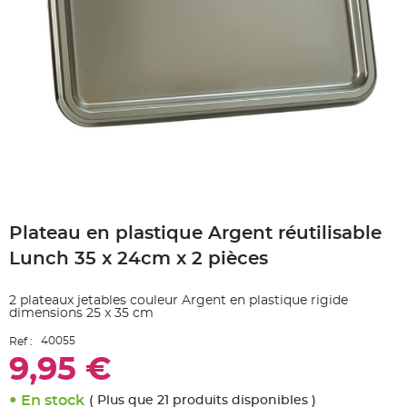
e
A
r
t
i
c
l
e
L
u
m
i
n
e
u
x
Skip
B
to
a
Plateau en plastique Argent réutilisable
the
l
beginning
l
Lunch 35 x 24cm x 2 pièces
o
of
n
the
m
a
images
2 plateaux jetables couleur Argent en plastique rigide
r
gallery
i
dimensions 25 x 35 cm
a
g
40055
Ref :
e
&
9,95 €
H
é
l
En stock
i
( Plus que 21 produits disponibles )