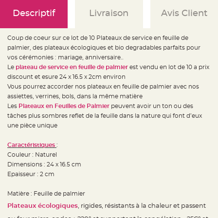
e
d
Descriptif
Livraison
Avis Client
e
c
h
a
i
Coup de coeur sur ce lot de 10 Plateaux de service en feuille de
s
palmier, des plateaux écologiques et bio degradables parfaits pour
e
m
vos cérémonies : mariage, anniversaire..
a
r
Le
plateau de service en feuille de palmier
est vendu en lot de 10 a prix
i
discount et esure 24 x 16.5 x 2cm environ
a
g
Vous pourrez accorder nos plateaux en feuille de palmier avec nos
e
assiettes, verrines, bols, dans la même matière
L
Les
Plateaux en Feuilles de Palmier
peuvent avoir un ton ou des
a
tâches plus sombres reflet de la feuille dans la nature qui font d’eux
n
t
une pièce unique
e
r
n
Caractéristiques
:
e
v
Couleur : Naturel
o
l
Dimensions : 24 x 16.5 cm
a
Epaisseur : 2 cm
n
t
e
e
Matière : Feuille de palmier
t
f
Plateaux écologiques
, rigides, résistants à la chaleur et passent
l
o