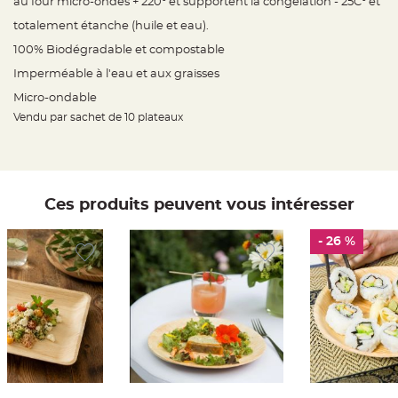
au four micro-ondes + 220° et supportent la congélation - 25C° et
t
t
totalement étanche (huile et eau).
a
n
t
100% Biodégradable et compostable
e
Imperméable à l'eau et aux graisses
N
Micro-ondable
o
e
Vendu par sachet de 10 plateaux
u
d
h
o
u
s
s
e
Ces produits peuvent vous intéresser
d
e
c
h
- 26 %
a
i
s
e
d
e
M
a
r
i
a
g
e