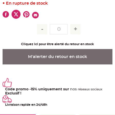
u
En rupture de stock
m
B
a
n
d
e
r
o
l
e
e
t
Cliquez ici pour être alerté du retour en stock
g
u
i
r
M'alerter du retour en stock
l
a
n
d
e
m
a
r
i
a
Code promo -15% uniquement sur
nos
g
ré
seaux
sociaux
e
Exclusif !
H
o
Livraison rapide en 24/48h
u
s
s