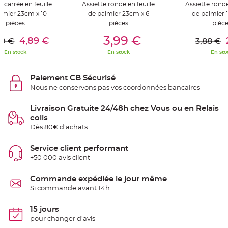
S
e carrée en feuille
Assiette ronde en feuille
Assiette ronde
u
lmier 23cm x 10
de palmier 23cm x 6
de palmier 
s
p
pièces
pièces
pièc
e
er Au Panier
Ajouter Au Panier
Ajouter A
n
3,99 €
4,89 €
99 €
3,88 €
s
i
o
En stock
En stock
En sto
n
b
o
u
Paiement CB Sécurisé
l
Nous ne conservons pas vos coordonnées bancaires
e
p
a
p
Livraison Gratuite 24/48h chez Vous ou en Relais
i
colis
e
r
Dès 80€ d'achats
T
Service client performant
a
p
+50 000 avis client
i
s
d
Commande expédiée le jour même
e
s
Si commande avant 14h
a
l
l
15 jours
e
e
pour changer d'avis
t
T