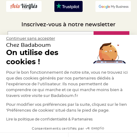
a
r
i
a
Inscrivez-vous à notre newsletter
g
e
Inscription
Continuer sans accepter
B
o
Chez Badaboum
u
On utilise des
g
e
Espace Pro
o
cookies !
i
r
s
Demander un devis
Pour le bon fonctionnement de notre site, vous ne trouvez ici
e
t
que des cookies générés par nos partenaires dédiés à
P
l'expérience de l'utilisateur. Ils nous permettent de
h
o
comprendre ce qui marche et ce qui marche moins bien à
t
travers votre visite sur Badaboum.fr
o
p
h
Pour modifier vos préférences par la suite, cliquez sur le lien
o
'Préférences de cookies' situé dans le pied de page.
r
e
s
Lire la politique de confidentialité & Partenaires
RGPD
B
Consentements certifiés par
o
u