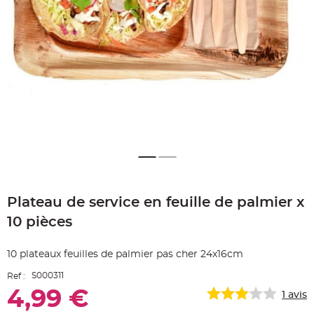
e
A
r
t
i
c
l
e
L
u
m
i
n
e
u
x
B
a
Skip
l
to
l
o
Plateau de service en feuille de palmier x
the
n
beginning
m
10 pièces
a
of
r
the
i
images
a
10 plateaux feuilles de palmier pas cher 24x16cm
g
gallery
e
&
S000311
Ref :
H
é
4,99 €
1
avis
l
i