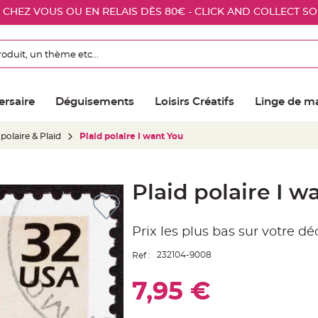
E CHEZ VOUS OU EN RELAIS DÈS 80€ - CLICK AND COLLECT S
ersaire
Déguisements
Loisirs Créatifs
Linge de m
polaire & Plaid
Plaid polaire I want You
Plaid polaire I w
Prix les plus bas sur votre d
232104-9008
Ref :
7,95 €