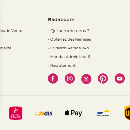
Badaboum
les de Vente
- Qui somme-nous ?
- Obtenez des Remises
tialité
- Livraison Rapide 24h
- Mandat Administratif
- Recrutement
 Options
mètres de confidentialité, en garantissant la conformité avec l