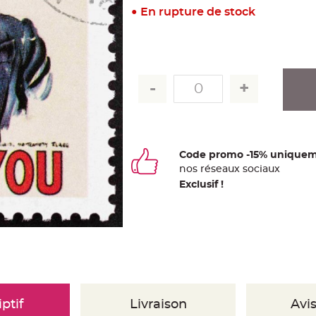
En rupture de stock
Code promo -15% uniquem
nos
ré
seaux
sociaux
Exclusif !
ptif
Livraison
Avis