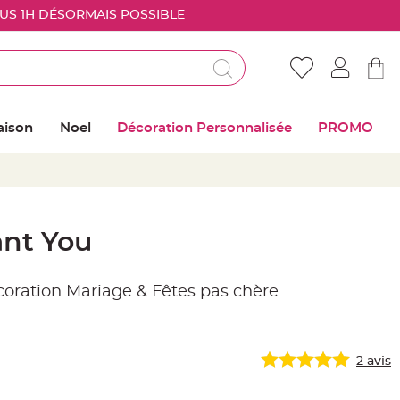
OUS 1H DÉSORMAIS POSSIBLE
Déjà client ?
Connectez vous pour retrouver vos coups de
aison
Noel
Décoration Personnalisée
PROMO
coeur
Me connecter
Mot de passe oublié ?
ant You
Nouveau client ?
écoration Mariage & Fêtes pas chère
Créer mon compte
2
avis