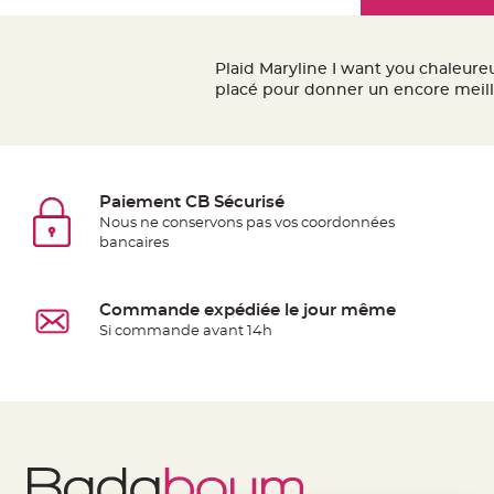
Mariage
the
Décoration
images
table
gallery
Plaid Maryline I want you chaleureu
mariage
placé pour donner un encore meille
Bougeoirs
et
Photophores
Bougie
Paiement CB Sécurisé
décoration
Nous ne conservons pas vos coordonnées
Centre
bancaires
de
table
Commande expédiée le jour même
&
Si commande avant 14h
Vase
Mariage
Chemin
de
table
Mariage