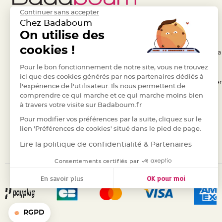
jetable
Continuer sans accepter
Chevalet
Chez Badaboum
de
Liens Utiles
On utilise des
Legal
table
cookies !
Mariage
- Questions / Réponses
- Conditions Généra
Colombe,
- Nous contacter
Pour le bon fonctionnement de notre site, vous ne trouvez
- RGPD
Papillon,
ici que des cookies générés par nos partenaires dédiés à
- Suivre une commande
- Règles de confiden
l'expérience de l'utilisateur. Ils nous permettent de
Cage
comprendre ce qui marche et ce qui marche moins bien
- Retourner un article
- Cookies
oiseau
à travers votre visite sur Badaboum.fr
Confettis
- Paiement Sécurisé
- Plan du site
Pour modifier vos préférences par la suite, cliquez sur le
et
- Paiement en Plusieurs fois
lien 'Préférences de cookies' situé dans le pied de page.
Pétale
- Marques
Lire la politique de confidentialité & Partenaires
de
rose
Consentements certifiés par
Déco
En savoir plus
OK pour moi
Ardoise
Axeptio consent
Plateforme de Gestion du Consentement : Personnalisez vos
Déco
Notre plateforme vous permet d'adapter et de gérer vos para
Naturelle
RGPD
Mariage