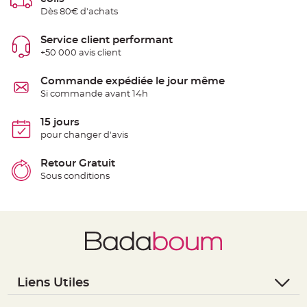
t
Dès 80€ d'achats
t
a
n
t
Service client performant
e
+50 000 avis client
N
o
Commande expédiée le jour même
e
u
Si commande avant 14h
d
h
o
15 jours
u
s
pour changer d'avis
s
e
d
Retour Gratuit
e
c
Sous conditions
h
a
i
s
e
d
e
M
a
r
i
a
Liens Utiles
g
e
- Questions / Réponses