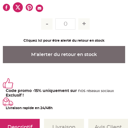
u
m
B
a
n
d
e
r
o
l
Cliquez ici pour être alerté du retour en stock
e
e
t
g
M'alerter du retour en stock
u
i
r
l
a
n
d
e
m
a
r
Code promo -15% uniquement sur
nos
ré
seaux
sociaux
i
Exclusif !
a
g
e
Livraison rapide en 24/48h
H
o
u
s
s
Descriptif
Livraison
Avis Client