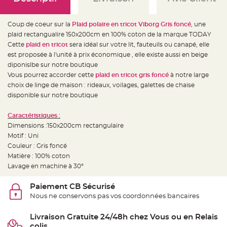
e
d
e
c
Coup de coeur sur la
Plaid polaire en tricot Viborg Gris foncé
, une
h
a
plaid rectangualire 150x200cm en 100% coton de la marque TODAY
i
s
Cette
plaid en tricot
sera idéal sur votre lit, fauteuils ou canapé, elle
e
est proposée à l'unité à prix économique , elle existe aussi en beige
m
a
diponislbe sur notre boutique
r
i
Vous pourrez accorder cette
plaid en tricot gris foncé
à notre large
a
choix de linge de maison : rideaux, voilages, galettes de chaise
g
e
disponible sur notre boutique
L
a
Caractéristiques :
n
Dimensions :150x200cm rectangulaire
t
e
Motif : Uni
r
n
Couleur : Gris foncé
e
Matière : 100% coton
v
o
Lavage en machine à 30°
l
a
n
Paiement CB Sécurisé
t
e
Nous ne conservons pas vos coordonnées bancaires
e
t
f
Livraison Gratuite 24/48h chez Vous ou en Relais
l
o
colis