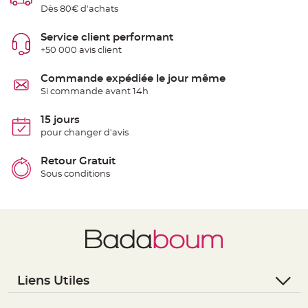
t
Dès 80€ d'achats
t
a
n
Service client performant
t
e
+50 000 avis client
N
o
Commande expédiée le jour même
e
Si commande avant 14h
u
d
h
o
15 jours
u
pour changer d'avis
s
s
e
d
Retour Gratuit
e
Sous conditions
c
h
a
i
s
e
d
e
M
a
r
i
a
Liens Utiles
g
e
- Questions / Réponses