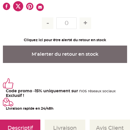
u
m
B
a
n
d
e
r
o
l
Cliquez ici pour être alerté du retour en stock
e
e
t
g
M'alerter du retour en stock
u
i
r
l
a
n
d
e
m
a
r
Code promo -15% uniquement sur
nos
ré
seaux
sociaux
i
Exclusif !
a
g
e
Livraison rapide en 24/48h
H
o
u
s
Descriptif
Livraison
Avis Client
s