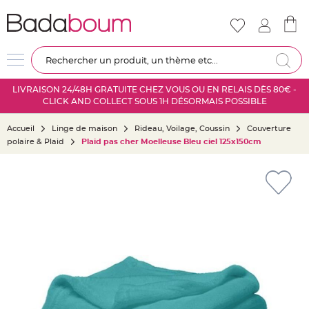
Nouveautés
Mariage
D
Re
é
c
LIVRAISON 24/48H GRATUITE CHEZ VOUS OU EN RELAIS DÈS 80€ -
o
CLICK AND COLLECT SOUS 1H DÉSORMAIS POSSIBLE
r
a
Accueil
Linge de maison
Rideau, Voilage, Coussin
Couverture
t
polaire & Plaid
Plaid pas cher Moelleuse Bleu ciel 125x150cm
i
o
Skip
n
to
s
the
a
end
l
of
l
the
e
images
m
gallery
a
r
i
a
g