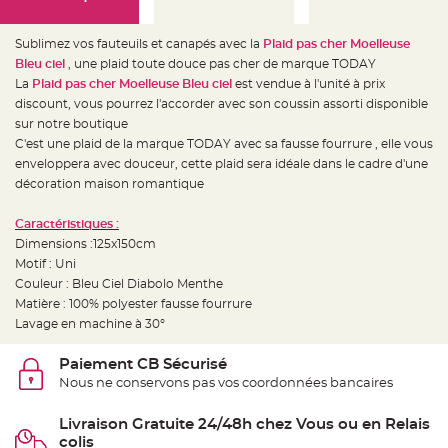
e
d
e
c
Sublimez vos fauteuils et canapés avec la
Plaid pas cher Moelleuse
h
a
Bleu ciel
, une plaid toute douce pas cher de marque TODAY
i
La
Plaid pas cher Moelleuse Bleu ciel
est vendue à l'unité à prix
s
e
discount, vous pourrez l'accorder avec son coussin assorti disponible
m
a
sur notre boutique
r
C'est une plaid de la marque TODAY avec sa fausse fourrure , elle vous
i
a
enveloppera avec douceur, cette plaid sera idéale dans le cadre d'une
g
e
décoration maison romantique
L
Caractéristiques :
a
n
Dimensions :125x150cm
t
e
Motif : Uni
r
Couleur : Bleu Ciel Diabolo Menthe
n
e
Matière : 100% polyester fausse fourrure
v
o
Lavage en machine à 30°
l
a
n
Paiement CB Sécurisé
t
Nous ne conservons pas vos coordonnées bancaires
e
e
t
f
Livraison Gratuite 24/48h chez Vous ou en Relais
l
colis
o