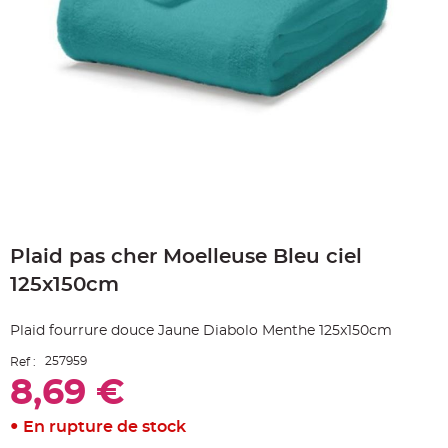
e
A
r
t
i
c
l
e
L
u
m
i
n
e
u
x
Skip
B
to
a
Plaid pas cher Moelleuse Bleu ciel
the
l
beginning
l
125x150cm
o
of
n
the
m
a
images
Plaid fourrure douce Jaune Diabolo Menthe 125x150cm
r
gallery
i
a
257959
Ref :
g
e
8,69 €
&
H
é
En rupture de stock
l
i