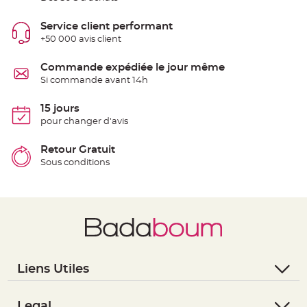
t
t
a
Service client performant
n
t
+50 000 avis client
e
Commande expédiée le jour même
N
o
Si commande avant 14h
e
u
d
15 jours
h
o
pour changer d'avis
u
s
s
Retour Gratuit
e
d
Sous conditions
e
c
h
a
i
s
e
d
e
M
a
r
i
Liens Utiles
a
g
- Questions / Réponses
e
- Nous contacter
Legal