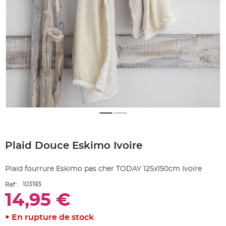
e
A
r
t
i
c
l
e
L
u
m
i
n
e
u
x
B
a
Skip
l
to
l
o
Plaid Douce Eskimo Ivoire
the
n
beginning
m
a
of
r
Plaid fourrure Eskimo pas cher TODAY 125x150cm Ivoire
the
i
images
a
103193
Ref :
g
gallery
e
14,95 €
&
H
é
l
En rupture de stock
i