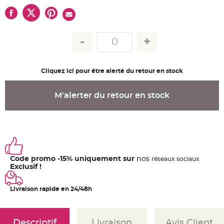
u
m
B
a
n
d
e
r
o
l
Cliquez ici pour être alerté du retour en stock
e
e
t
g
M'alerter du retour en stock
u
i
r
l
a
n
d
e
m
a
r
Code promo -15% uniquement sur
nos
ré
seaux
sociaux
i
Exclusif !
a
g
e
Livraison rapide en 24/48h
H
o
u
s
s
Descriptif
Livraison
Avis Client