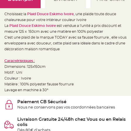
e
d
e
c
Choisissez la
Plaid Douce Eskimo Ivoire
, une plaide toute douce
h
a
chaleureuse pour votre intérieur couleur Ivoire
i
s
La
Plaid Douce Eskimo Ivoire
est vendue a l'unité a prix discount et
e
mesure 125 x 150cm avec une matière en 100% polyester
m
a
C'est une plaid de la marque TODAY avec sa fausse fourrure , elle vous
r
i
enveloppera avec douceur, cette plaid sera idéale dans le cadre d'une
a
décoration maison romantique
g
e
Caractéristiques :
L
a
Dimensions :125x150cm
n
Motif : Uni
t
e
Couleur : Ivoire
r
n
Matière : 100% polyester fausse fourrure
e
Lavage en machine à 30°
v
o
l
Paiement CB Sécurisé
a
n
Nous ne conservons pas vos coordonnées bancaires
t
e
e
Livraison Gratuite 24/48h chez Vous ou en Relais
t
f
colis
l
o
Dès 80€ d'achats