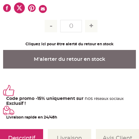
u
m
B
a
n
d
e
r
o
l
Cliquez ici pour être alerté du retour en stock
e
e
t
g
M'alerter du retour en stock
u
i
r
l
a
n
d
e
m
a
r
Code promo -15% uniquement sur
nos
ré
seaux
sociaux
i
Exclusif !
a
g
e
Livraison rapide en 24/48h
H
o
u
s
s
Descriptif
Livraison
Avis Client