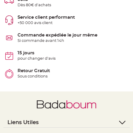
t
Dès 80€ d'achats
t
a
n
t
Service client performant
e
+50 000 avis client
N
o
Commande expédiée le jour même
e
u
Si commande avant 14h
d
h
o
15 jours
u
s
pour changer d'avis
s
e
d
Retour Gratuit
e
c
Sous conditions
h
a
i
s
e
d
e
M
a
r
i
a
Liens Utiles
g
e
- Questions / Réponses