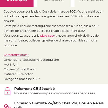
e
d
e
c
Coup de coeur sur la plaid Cosy de la marque TODAY, une plaid pour
h
a
votre lit, canapé dans les tons gris et blanc en 100% coton douce et
i
s
chaude
e
Cette plaid chaude rectangulaire est proposée à l'unité, elle a pour
m
a
dimension 150x200cm et elle est lavable facilement à 30°
r
i
Vous pourrez accorder la
plaid cosy
à notre large choix de linge de
a
maison : rideaux, voilages, galettes de chaise disponible sur notre
g
e
boutique
L
a
Caractéristiques :
n
Dimensions :150x200cm rectangulaire
t
e
Motif : Uni
r
n
Couleur : Gris et Blanc
e
Matière : 100% coton
v
o
Lavage en machine à 30°
l
a
n
Paiement CB Sécurisé
t
e
Nous ne conservons pas vos coordonnées bancaires
e
t
f
Livraison Gratuite 24/48h chez Vous ou en Relais
l
o
colis