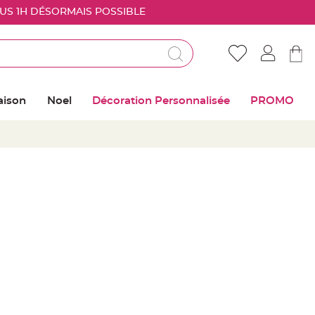
OUS 1H DÉSORMAIS POSSIBLE
Déjà client ?
Connectez vous pour retrouver vos coups de
aison
Noel
Décoration Personnalisée
PROMO
coeur
Me connecter
Mot de passe oublié ?
Nouveau client ?
Créer mon compte