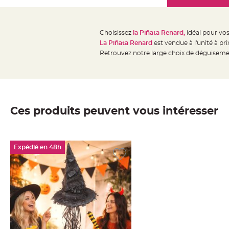
Mariage
the
Décoration
images
table
gallery
Choisissez
la Piñata Renard
,
idéal pour vos
mariage
La Piñata Renard
est vendue à l'unité à pri
Bougeoirs
Retrouvez notre large choix de déguiseme
et
Photophores
Bougie
décoration
Ces produits peuvent vous intéresser
Centre
de
table
Expédié en 48h
&
Vase
Mariage
Chemin
de
table
Mariage