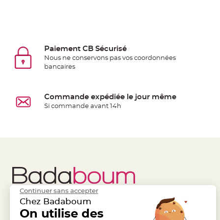
Deco
Paillette
et
Strass
Paiement CB Sécurisé
Déco
Nous ne conservons pas vos coordonnées
bancaires
Plume
Mariage
Fleurs
Commande expédiée le jour même
décoratives
Si commande avant 14h
Mariage
Marque
place
et
porte
nom
Menu,
Continuer sans accepter
Carte
Chez Badaboum
d'Invitation
Liens Utiles
On utilise des
Legal