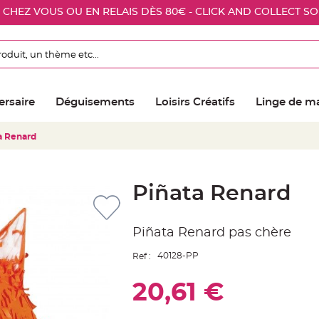
E CHEZ VOUS OU EN RELAIS DÈS 80€ - CLICK AND COLLECT S
ersaire
Déguisements
Loisirs Créatifs
Linge de m
a Renard
Piñata Renard
Piñata Renard pas chère
40128-PP
Ref :
20,61 €