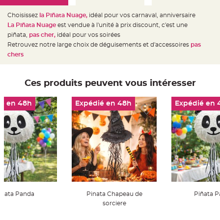
e
d
e
Choisissez
la Piñata Nuage
,
idéal pour vos carnaval, anniversaire
c
La Piñata Nuage
est vendue à l'unité à prix discount, c'est une
h
a
piñata,
pas cher,
idéal pour vos soirées
i
s
Retrouvez notre large choix de déguisements et d'accessoires
pas
e
chers
m
a
r
i
a
Ces produits peuvent vous intéresser
g
e
é en 48h
Expédié en 48h
Expédié en 
L
a
n
t
e
r
n
e
v
o
l
a
n
t
e
iñata Panda
Pinata Chapeau de
Piñata 
e
t
sorciere
f
l
o