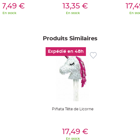
er Au Panier
Ajouter Au Panier
Ajouter A
t
17,49 €
13,35 €
17,
t
a
En stock
En stock
En sto
n
t
e
N
o
Produits Similaires
e
u
d
h
Expédié en 48h
o
u
s
s
e
d
e
c
h
a
i
s
e
d
e
Piñata Tête de Licorne
M
a
r
i
a
Ajouter Au Panier
g
17,49 €
e
En stock