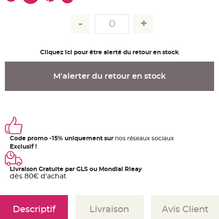
u
m
B
a
n
d
e
Cliquez ici pour être alerté du retour en stock
r
o
l
e
M'alerter du retour en stock
e
t
g
u
i
r
l
a
n
d
e
Code promo -15% uniquement sur
nos réseaux sociaux
m
a
Exclusif !
r
i
a
Livraison Gratuite par GLS ou Mondial Rleay
g
e
dès 80€ d'achat
H
o
u
Descriptif
Livraison
Avis Client
s
s