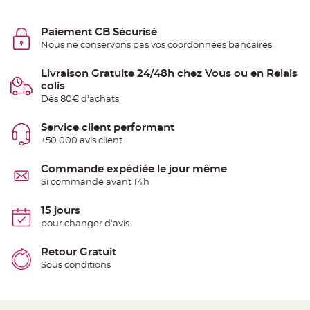
S
u
s
p
Paiement CB Sécurisé
e
Nous ne conservons pas vos coordonnées bancaires
n
s
i
o
Livraison Gratuite 24/48h chez Vous ou en Relais
n
colis
b
o
Dès 80€ d'achats
u
l
e
Service client performant
p
a
+50 000 avis client
p
i
e
Commande expédiée le jour même
r
Si commande avant 14h
T
a
15 jours
p
i
pour changer d'avis
s
d
e
Retour Gratuit
s
a
Sous conditions
l
l
e
e
t
T