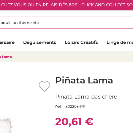
E CHEZ VOUS OU EN RELAIS DÈS 80€ - CLICK AND COLLECT S
ersaire
Déguisements
Loisirs Créatifs
Linge de m
a Lama
Piñata Lama
Piñata Lama pas chère
502205-PP
Ref :
20,61 €