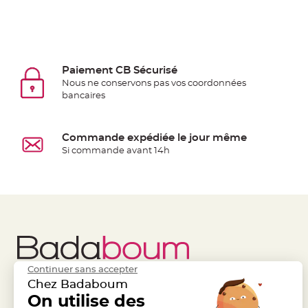
Deco
Paillette
et
Strass
Paiement CB Sécurisé
Déco
Nous ne conservons pas vos coordonnées
Plume
bancaires
Mariage
Fleurs
Commande expédiée le jour même
décoratives
Si commande avant 14h
Mariage
Marque
place
et
porte
nom
Menu,
Continuer sans accepter
Carte
Chez Badaboum
d'Invitation
Liens Utiles
On utilise des
Legal