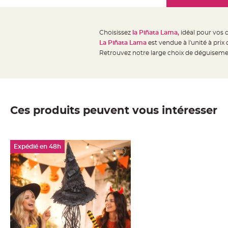
Mariage
the
Décoration
images
table
gallery
Choisissez
la Piñata Lama
,
idéal pour vos 
mariage
La Piñata Lama
est vendue à l'unité à prix
Bougeoirs
Retrouvez notre large choix de déguiseme
et
Photophores
Bougie
décoration
Ces produits peuvent vous intéresser
Centre
de
table
Expédié en 48h
&
Vase
Mariage
Chemin
de
table
Mariage