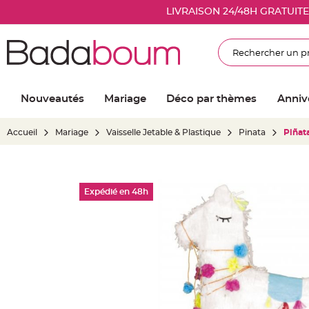
Nouveautés
LIVRAISON 24/48H GRATUIT
Mariage
Décoration
Rechercher
salle
mariage
Article
Nouveautés
Mariage
Déco par thèmes
Anniv
Lumineux
Ballon
Accueil
Mariage
Vaisselle Jetable & Plastique
Pinata
Piñat
mariage
&
Hélium
Skip
Banderole
Expédié en 48h
to
et
the
guirlande
end
mariage
of
Housse
the
de
images
chaise
gallery
mariage