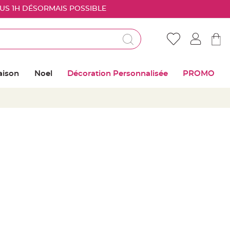
OUS 1H DÉSORMAIS POSSIBLE
Déjà client ?
Connectez vous pour retrouver vos coups de
aison
Noel
Décoration Personnalisée
PROMO
coeur
Me connecter
Mot de passe oublié ?
Nouveau client ?
Créer mon compte