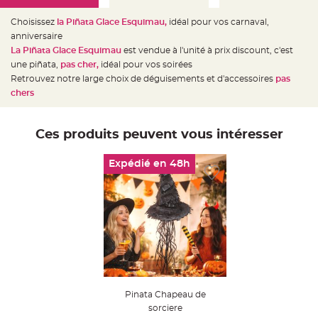
e
d
e
Choisissez
la Piñata Glace Esquimau
,
idéal pour vos carnaval,
c
anniversaire
h
a
La Piñata Glace Esquimau
est vendue à l'unité à prix discount, c'est
i
s
une piñata,
pas cher,
idéal pour vos soirées
e
Retrouvez notre large choix de déguisements et d'accessoires
pas
m
a
chers
r
i
a
g
e
Ces produits peuvent vous intéresser
L
a
Expédié en 48h
n
t
e
r
n
e
v
o
l
a
n
t
e
e
t
Pinata Chapeau de
f
l
sorciere
o