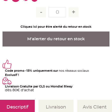
u
m
B
a
n
d
e
Cliquez ici pour être alerté du retour en stock
r
o
l
e
M'alerter du retour en stock
e
t
g
u
i
r
l
a
n
d
e
Code promo -15% uniquement sur
nos réseaux sociaux
m
a
Exclusif !
r
i
a
Livraison Gratuite par GLS ou Mondial Rleay
g
e
dès 80€ d'achat
H
o
u
Descriptif
Livraison
Avis Client
s
s