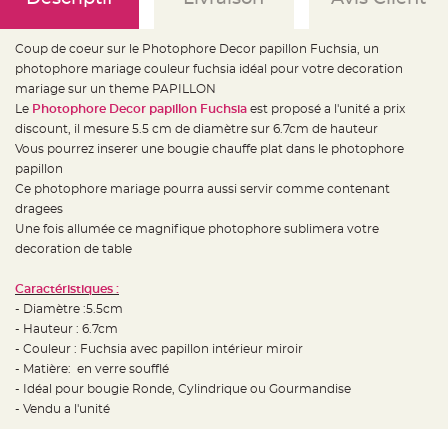
e
d
e
c
Coup de coeur sur le Photophore Decor papillon Fuchsia, un
h
a
photophore mariage couleur fuchsia idéal pour votre decoration
i
s
mariage sur un theme PAPILLON
e
Le
Photophore Decor papillon Fuchsia
est proposé a l'unité a prix
m
a
discount, il mesure 5.5 cm de diamètre sur 6.7cm de hauteur
r
i
Vous pourrez inserer une bougie chauffe plat dans le photophore
a
papillon
g
e
Ce photophore mariage pourra aussi servir comme contenant
dragees
L
a
Une fois allumée ce magnifique photophore sublimera votre
n
decoration de table
t
e
r
n
Caractéristiques :
e
- Diamètre :5.5cm
v
o
- Hauteur : 6.7cm
l
a
- Couleur : Fuchsia avec papillon intérieur miroir
n
- Matière: en verre soufflé
t
e
- Idéal pour bougie Ronde, Cylindrique ou Gourmandise
e
t
- Vendu a l'unité
f
l
o