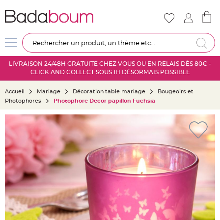
Nouveautés
Mariage
D
Re
é
c
LIVRAISON 24/48H GRATUITE CHEZ VOUS OU EN RELAIS DÈS 80€ -
o
CLICK AND COLLECT SOUS 1H DÉSORMAIS POSSIBLE
r
a
Accueil
Mariage
Décoration table mariage
Bougeoirs et
t
Photophores
Photophore Decor papillon Fuchsia
i
o
Skip
n
to
s
the
a
end
l
of
l
the
e
images
m
gallery
a
r
i
a
g