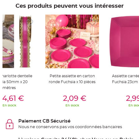
t
Ces produits peuvent vous intéresser
t
a
n
t
e
N
o
e
u
d
h
o
u
s
s
e
d
e
harlotte dentelle
Petite assiette en carton
Assiette carré
c
sia 50mm x 20
ronde Fuchsia x 10 pièces
Fuchsia 23cm x
h
a
mètres
i
er Au Panier
Ajouter Au Panier
Ajouter A
s
14,61 €
2,09 €
2,9
e
d
e
En stock
En stock
En sto
M
a
r
i
Paiement CB Sécurisé
a
Nous ne conservons pas vos coordonnées bancaires
g
e