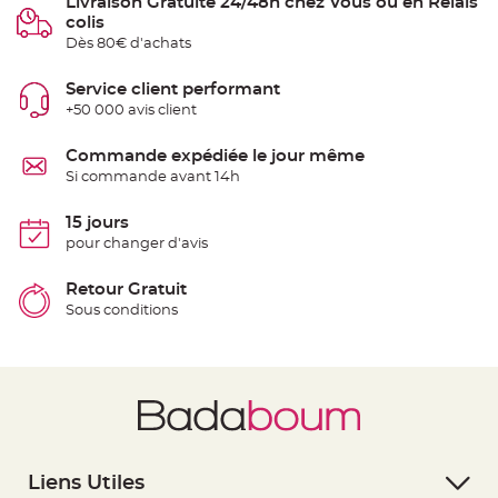
Livraison Gratuite 24/48h chez Vous ou en Relais
S
colis
u
s
Dès 80€ d'achats
p
e
n
Service client performant
s
i
+50 000 avis client
o
n
b
Commande expédiée le jour même
o
u
Si commande avant 14h
l
e
p
15 jours
a
p
pour changer d'avis
i
e
r
Retour Gratuit
Sous conditions
T
a
p
i
s
d
e
s
a
l
l
e
e
Liens Utiles
t
T