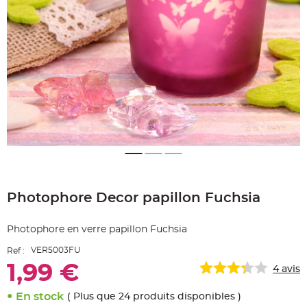
e
A
r
t
i
c
l
e
L
u
m
i
n
e
u
x
B
a
Skip
l
to
l
o
Photophore Decor papillon Fuchsia
the
n
beginning
m
a
of
r
Photophore en verre papillon Fuchsia
the
i
images
a
VER5003FU
Ref :
g
gallery
e
1,99 €
&
4
avis
H
é
l
En stock
( Plus que 24 produits disponibles )
i