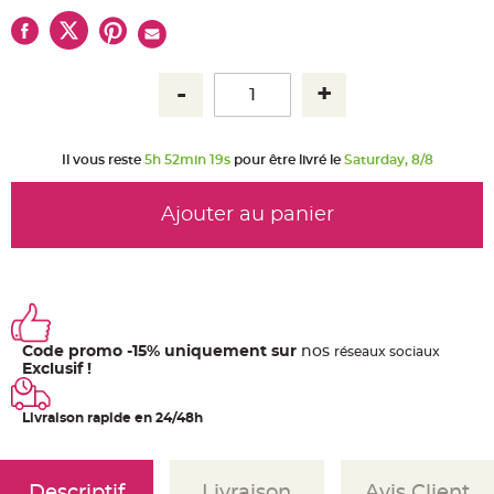
u
m
B
a
n
d
e
r
o
l
e
Il vous reste
5h 52min 18s
pour être livré le
Saturday, 8/8
e
t
g
u
Ajouter au panier
i
r
l
a
n
d
e
m
a
r
Code promo -15% uniquement sur
nos
ré
seaux
sociaux
i
Exclusif !
a
g
e
Livraison rapide en 24/48h
H
o
u
s
s
Descriptif
Livraison
Avis Client