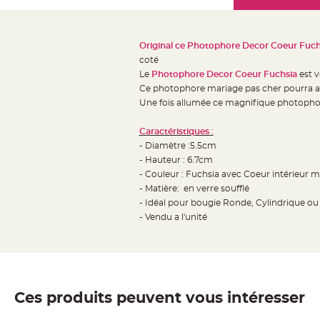
Mariage
the
Décoration
images
table
gallery
Original ce Photophore Decor Coeur Fuch
mariage
coté
Bougeoirs
Le
Photophore Decor Coeur Fuchsia
est v
et
Ce photophore mariage pas cher pourra a
Une fois allumée ce magnifique photophor
Photophores
Bougie
Caractéristiques :
décoration
- Diamètre :5.5cm
Centre
- Hauteur : 6.7cm
de
- Couleur : Fuchsia avec Coeur intérieur mi
- Matière: en verre soufflé
table
- Idéal pour bougie Ronde, Cylindrique 
&
- Vendu a l'unité
Vase
Mariage
Chemin
de
table
Ces produits peuvent vous intéresser
Mariage