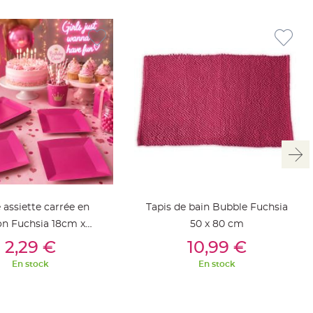
 assiette carrée en
Tapis de bain Bubble Fuchsia
on Fuchsia 18cm x
50 x 80 cm
outer Au Panier
Ajouter Au Panier
10pièces
2,29 €
10,99 €
En stock
En stock