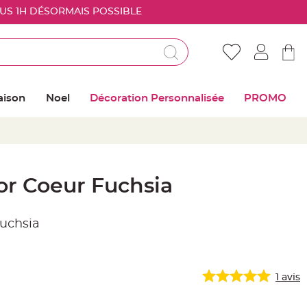
OUS 1H DÉSORMAIS POSSIBLE
Déjà client ?
Connectez vous pour retrouver vos coups de
aison
Noel
Décoration Personnalisée
PROMO
coeur
Me connecter
Mot de passe oublié ?
r Coeur Fuchsia
Nouveau client ?
uchsia
Créer mon compte
1
avis