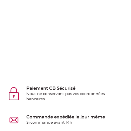
Deco
Paillette
et
Strass
Déco
Plume
Mariage
Fleurs
décoratives
Mariage
Marque
place
Paiement CB Sécurisé
et
Nous ne conservons pas vos coordonnées
porte
bancaires
nom
Menu,
Commande expédiée le jour même
Carte
Si commande avant 14h
d'Invitation