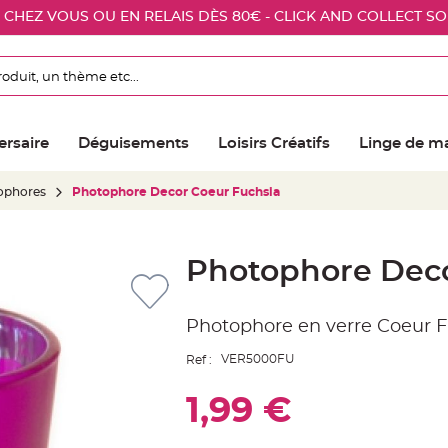
E CHEZ VOUS OU EN RELAIS DÈS 80€ - CLICK AND COLLECT S
ersaire
Déguisements
Loisirs Créatifs
Linge de m
ophores
Photophore Decor Coeur Fuchsia
Photophore Deco
Photophore en verre Coeur F
VER5000FU
Ref :
1,99 €