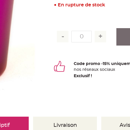
En rupture de stock
Code promo -15% uniquem
nos
ré
seaux
sociaux
Exclusif !
ptif
Livraison
Avis