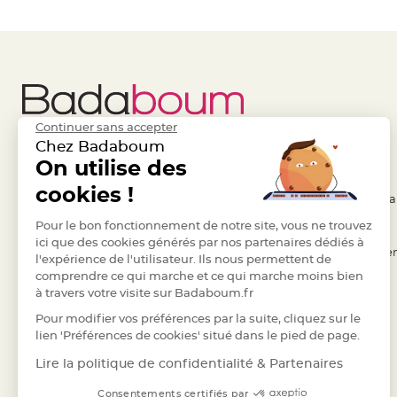
Pics
pour
Déco
Gateau
Rond
de
Continuer sans accepter
serviette
Chez Badaboum
table
Liens Utiles
On utilise des
Legal
de
cookies !
mariage
- Questions / Réponses
- Conditions Généra
Contenant
- Nous contacter
Pour le bon fonctionnement de notre site, vous ne trouvez
- RGPD
Dragées
ici que des cookies générés par nos partenaires dédiés à
- Suivre une commande
- Règles de confiden
Mariage
l'expérience de l'utilisateur. Ils nous permettent de
comprendre ce qui marche et ce qui marche moins bien
Boite
- Retourner un article
- Cookies
à travers votre visite sur Badaboum.fr
à
- Paiement Sécurisé
- Plan du site
Pour modifier vos préférences par la suite, cliquez sur le
dragées
- Paiement en Plusieurs fois
lien 'Préférences de cookies' situé dans le pied de page.
Bourse
- Marques
et
Lire la politique de confidentialité & Partenaires
sac
Consentements certifiés par