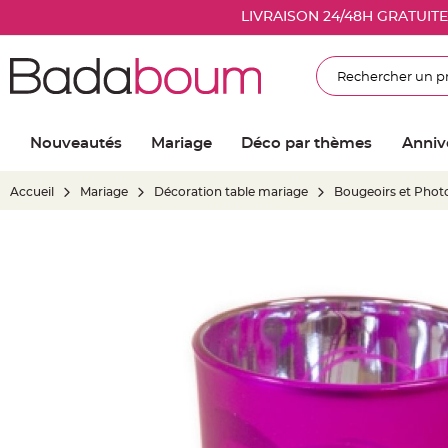
Nouveautés
LIVRAISON 24/48H GRATUIT
Mariage
Décoration
Rechercher
salle
mariage
Article
Nouveautés
Mariage
Déco par thèmes
Anniv
Lumineux
Ballon
Accueil
Mariage
Décoration table mariage
Bougeoirs et Phot
mariage
&
Hélium
Skip
Banderole
to
et
the
guirlande
end
mariage
of
Housse
the
de
images
chaise
gallery
mariage