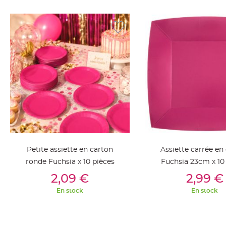
jetable
Chevalet
de
table
Mariage
Colombe,
Papillon,
Cage
oiseau
Confettis
et
Pétale
Petite assiette en carton
Assiette carrée en
de
ronde Fuchsia x 10 pièces
Fuchsia 23cm x 10
rose
Ajouter Au Panier
Ajouter Au Pan
Déco
2,09 €
2,99 €
Ardoise
En stock
En stock
Déco
Naturelle
Mariage