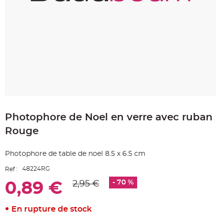
e
A
r
t
i
c
l
e
L
u
m
i
n
e
u
Skip
x
to
Photophore de Noel en verre avec ruban
the
B
a
beginning
l
Rouge
of
l
o
the
n
images
m
Photophore de table de noel 8.5 x 6.5 cm
a
gallery
r
48224RG
Ref :
i
a
g
- 70 %
2,95 €
0,89 €
e
&
H
é
En rupture de stock
l
i