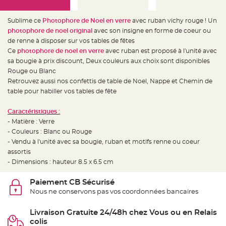
e
d
e
c
Sublime ce
Photophore de Noel en verre
avec ruban vichy rouge ! Un
h
photophore de noel original
avec son insigne en forme de coeur ou
a
i
de renne à disposer sur vos tables de fêtes
s
e
Ce
photophore de noel en verre
avec ruban est proposé à l'unité avec
m
sa bougie à prix discount, Deux couleurs aux choix sont disponibles
a
r
Rouge ou Blanc
i
a
Retrouvez aussi nos confettis de table de Noel, Nappe et Chemin de
g
table pour habiller vos tables de fête
e
L
Caractéristiques :
a
n
- Matière : Verre
t
- Couleurs : Blanc ou Rouge
e
r
- Vendu à l'unité avec sa bougie, ruban et motifs renne ou coeur
n
e
assortis
v
- Dimensions : hauteur 8.5 x 6.5 cm
o
l
a
n
Paiement CB Sécurisé
t
Nous ne conservons pas vos coordonnées bancaires
e
e
t
f
Livraison Gratuite 24/48h chez Vous ou en Relais
l
colis
o