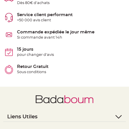
t
Dès 80€ d'achats
t
a
n
Service client performant
t
e
+50 000 avis client
N
Commande expédiée le jour même
o
e
Si commande avant 14h
u
d
h
15 jours
o
u
pour changer d'avis
s
s
e
Retour Gratuit
d
e
Sous conditions
c
h
a
i
s
e
d
e
M
a
r
i
a
Liens Utiles
g
e
- Questions / Réponses