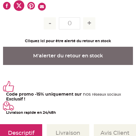
u
m
B
a
n
d
e
r
o
l
Cliquez ici pour être alerté du retour en stock
e
e
t
g
M'alerter du retour en stock
u
i
r
l
a
n
d
e
m
a
Code promo -15% uniquement sur
nos
ré
seaux
sociaux
r
i
Exclusif !
a
g
e
Livraison rapide en 24/48h
H
o
u
s
Descriptif
Livraison
Avis Client
s