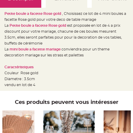
e
d
e
c
Petite boule a facette Rose gold
, Choisissez ce lot de 4 mini boules a
h
a
facette Rose gold pour votre deco de table mariage
i
La
Petite boule a facette Rose gold
est proposée en lot de 4 a prix
s
e
discount pour votre mariage, chacune de ces boules mesurent
m
a
3.5cm, elles seront parfaites pour pour la decoration de vos tables,
r
buffets de cérémonie
i
a
La
mini boule a facette mariage
conviendra pour un theme
g
e
decoration mariage sur les strass et pailettes
L
Caractéristiques
a
n
Couleur Rose gold
t
e
Diametre : 3.5cm
r
vendu en lot de 4
n
e
v
o
l
Ces produits peuvent vous intéresser
a
n
t
e
e
t
f
l
o