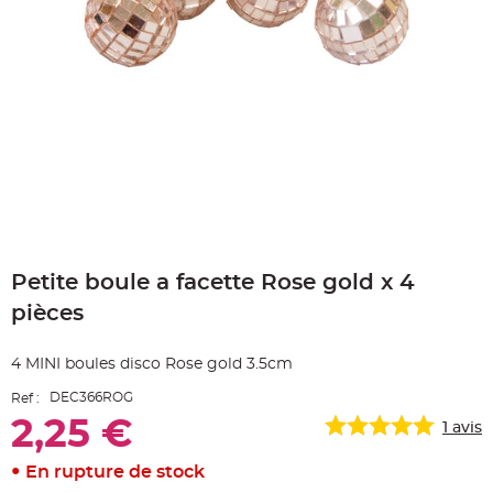
e
A
r
t
i
c
l
e
L
u
m
i
n
e
u
x
Skip
B
to
a
Petite boule a facette Rose gold x 4
the
l
beginning
l
pièces
o
of
n
the
m
a
images
4 MINI boules disco Rose gold 3.5cm
r
gallery
i
a
DEC366ROG
Ref :
g
e
2,25 €
1
avis
&
H
é
En rupture de stock
l
i