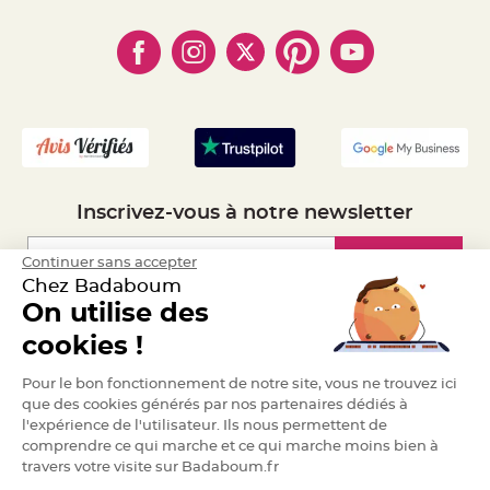
e
- Paiement en Plusieurs fois
- Cookies
- Obtenez des Remises
n
t
- Marques
- Plan du site
u
- Livraison Rapide 24h
r
e
- Mandat Administratif
M
a
- Recrutement
r
i
a
g
e
D
Inscrivez-vous à notre newsletter
é
c
Inscription
o
Continuer sans accepter
r
Chez Badaboum
a
On utilise des
t
Espace Pro
i
cookies !
o
n
Demander un devis
Pour le bon fonctionnement de notre site, vous ne trouvez ici
t
que des cookies générés par nos partenaires dédiés à
a
l'expérience de l'utilisateur. Ils nous permettent de
b
comprendre ce qui marche et ce qui marche moins bien à
l
e
travers votre visite sur Badaboum.fr
m