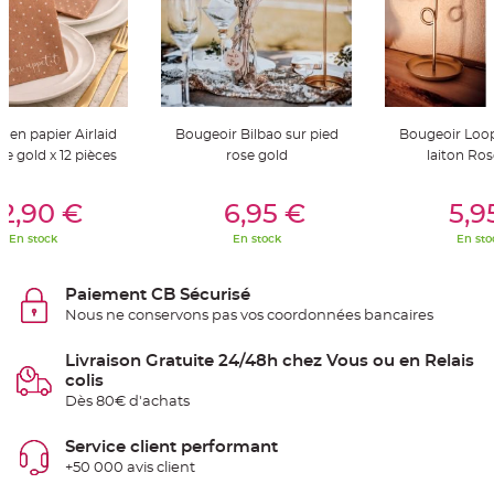
t
t
a
n
t
e
N
o
e en papier Airlaid
Bougeoir Bilbao sur pied
Bougeoir Loop
e
u
se gold x 12 pièces
rose gold
laiton Ros
d
h
o
er Au Panier
Ajouter Au Panier
Ajouter A
u
2,90 €
6,95 €
5,9
s
s
En stock
En stock
En sto
e
d
e
c
Paiement CB Sécurisé
h
a
Nous ne conservons pas vos coordonnées bancaires
i
s
e
Livraison Gratuite 24/48h chez Vous ou en Relais
d
e
colis
M
a
Dès 80€ d'achats
r
i
a
Service client performant
g
e
+50 000 avis client