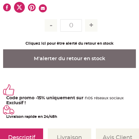
u
m
B
a
n
d
e
r
o
l
Cliquez ici pour être alerté du retour en stock
e
e
t
g
M'alerter du retour en stock
u
i
r
l
a
n
d
e
m
a
r
Code promo -15% uniquement sur
nos
ré
seaux
sociaux
i
Exclusif !
a
g
e
Livraison rapide en 24/48h
H
o
u
s
s
Descriptif
Livraison
Avis Client