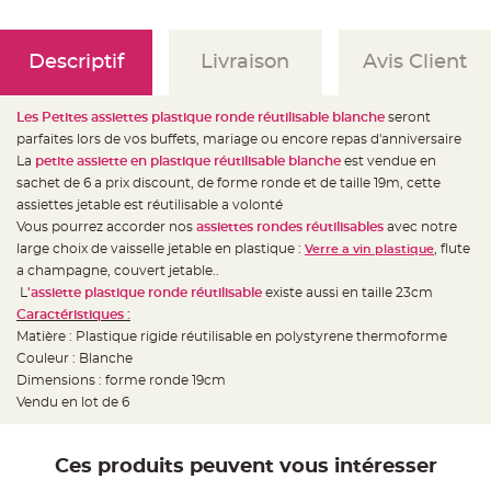
e
d
e
c
h
Descriptif
Livraison
Avis Client
a
i
s
e
Les Petites assiettes plastique ronde réutilisable blanche
seront
m
a
parfaites lors de vos buffets, mariage ou encore repas d'anniversaire
r
La
petite assiette en plastique réutilisable blanche
est vendue en
i
a
sachet de 6 a prix discount, de forme ronde et de taille 19m, cette
g
e
assiettes jetable est réutilisable a volonté
Vous pourrez accorder nos
assiettes rondes réutilisables
avec notre
L
large choix de vaisselle jetable en plastique :
, flute
a
Verre a vin plastique
n
a champagne, couvert jetable..
t
e
L
'assiette plastique ronde réutilisable
existe aussi en taille 23cm
r
Caractéristiques :
n
e
Matière : Plastique rigide réutilisable en polystyrene thermoforme
v
o
Couleur : Blanche
l
Dimensions : forme ronde 19cm
a
n
Vendu en lot de 6
t
e
e
t
f
Ces produits peuvent vous intéresser
l
o