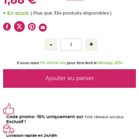
1,88 €
u
m
En stock
( Plus que 334 produits disponibles )
B
a
n
d
e
r
o
l
e
e
t
g
u
Il vous reste
11h 49min 40s
pour être livré le
Monday, 8/10
i
r
l
a
Ajouter au panier
n
d
e
m
a
r
i
a
g
e
Code promo -15% uniquement sur
nos
ré
seaux
sociaux
H
Exclusif !
o
u
s
Livraison rapide en 24/48h
s