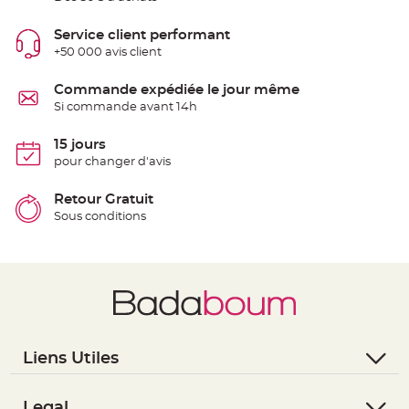
S
u
s
Service client performant
p
e
+50 000 avis client
n
s
i
Commande expédiée le jour même
o
n
Si commande avant 14h
b
o
u
15 jours
l
e
pour changer d'avis
p
a
p
Retour Gratuit
i
e
Sous conditions
r
T
a
p
i
s
d
e
s
a
l
Liens Utiles
l
e
- Questions / Réponses
e
t
- Nous contacter
Legal
T