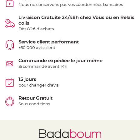
e
Nous ne conservons pas vos coordonnées bancaires
n
t
u
Livraison Gratuite 24/48h chez Vous ou en Relais
r
e
colis
M
Dès 80€ d'achats
a
r
i
a
Service client performant
g
+50 000 avis client
e
D
Commande expédiée le jour même
é
Si commande avant 14h
c
o
15 jours
r
pour changer d'avis
a
t
i
Retour Gratuit
o
Sous conditions
n
t
a
b
l
e
m