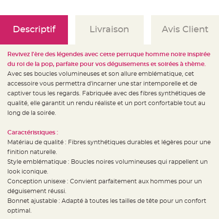
e
d
e
c
h
Descriptif
Livraison
Avis Client
a
i
s
e
Revivez l'ère des légendes avec cette perruque homme noire inspirée
m
a
du roi de la pop, parfaite pour vos déguisements et soirées à thème.
r
i
Avec ses boucles volumineuses et son allure emblématique, cet
a
accessoire vous permettra d'incarner une star intemporelle et de
g
e
captiver tous les regards. Fabriquée avec des fibres synthétiques de
qualité, elle garantit un rendu réaliste et un port confortable tout au
L
a
long de la soirée.
n
t
e
Caractéristiques :
r
n
Matériau de qualité : Fibres synthétiques durables et légères pour une
e
finition naturelle.
v
o
Style emblématique : Boucles noires volumineuses qui rappellent un
l
a
look iconique.
n
Conception unisexe : Convient parfaitement aux hommes pour un
t
e
déguisement réussi.
e
t
Bonnet ajustable : Adapté à toutes les tailles de tête pour un confort
f
optimal.
l
o