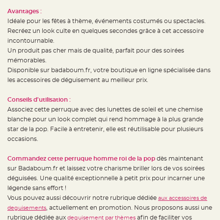
t
t
Avantages :
a
Idéale pour les fêtes à thème, événements costumés ou spectacles.
n
t
Recréez un look culte en quelques secondes grâce à cet accessoire
e
incontournable.
N
Un produit pas cher mais de qualité, parfait pour des soirées
o
mémorables.
e
u
Disponible sur badaboum.fr, votre boutique en ligne spécialisée dans
d
h
les accessoires de déguisement au meilleur prix.
o
u
s
Conseils d'utilisation :
s
e
Associez cette perruque avec des lunettes de soleil et une chemise
d
blanche pour un look complet qui rend hommage à la plus grande
e
c
star de la pop. Facile à entretenir, elle est réutilisable pour plusieurs
h
a
occasions.
i
s
e
Commandez cette perruque homme roi de la pop
dès maintenant
d
e
sur Badaboum.fr et laissez votre charisme briller lors de vos soirées
M
déguisées. Une qualité exceptionnelle à petit prix pour incarner une
a
r
légende sans effort !
i
a
Vous pouvez aussi découvrir notre rubrique dédiée
aux accessoires de
g
, actuellement en promotion. Nous proposons aussi une
e
deguisements
rubrique dédiée aux
afin de faciliter vos
deguisement par thèmes