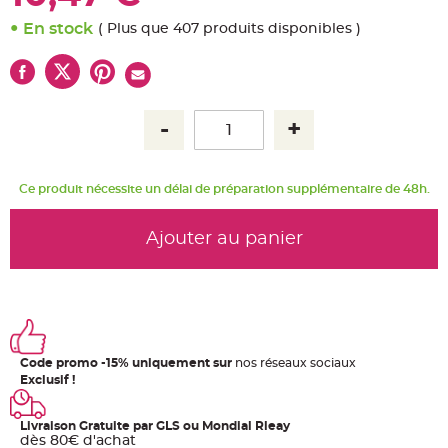
u
m
En stock
( Plus que 407 produits disponibles )
B
a
n
d
e
r
o
l
e
e
t
g
Ce produit nécessite un délai de préparation supplémentaire de 48h.
u
i
r
l
Ajouter au panier
a
n
d
e
m
a
r
i
a
g
e
Code promo -15% uniquement sur
nos réseaux sociaux
Exclusif !
H
o
u
Livraison Gratuite par GLS ou Mondial Rleay
s
s
dès 80€ d'achat