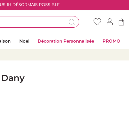
OUS 1H DÉSORMAIS POSSIBLE
Déjà client ?
Connectez vous pour retrouver vos coups de
aison
Noel
Décoration Personnalisée
PROMO
coeur
Me connecter
Mot de passe oublié ?
 Dany
Nouveau client ?
Créer mon compte