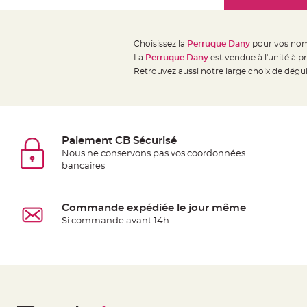
Mariage
the
Décoration
images
table
gallery
Choisissez la
Perruque Dany
pour vos nom
mariage
La
Perruque Dany
est vendue à l'unité à p
Bougeoirs
Retrouvez aussi notre large choix de dég
et
Photophores
Bougie
décoration
Paiement CB Sécurisé
Centre
Nous ne conservons pas vos coordonnées
bancaires
de
table
&
Commande expédiée le jour même
Vase
Si commande avant 14h
Mariage
Chemin
de
table
Mariage