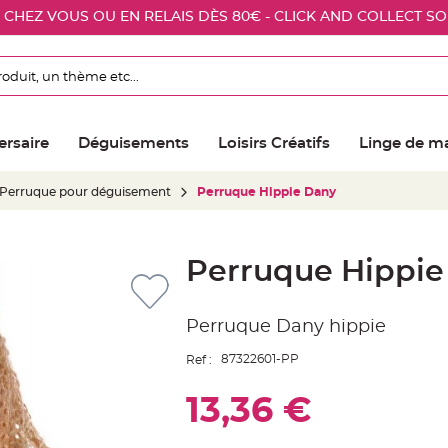
E CHEZ VOUS OU EN RELAIS DÈS 80€ - CLICK AND COLLECT S
ersaire
Déguisements
Loisirs Créatifs
Linge de m
Perruque pour déguisement
Perruque Hippie Dany
Perruque Hippie
Perruque Dany hippie
87322601-PP
Ref :
13,36 €