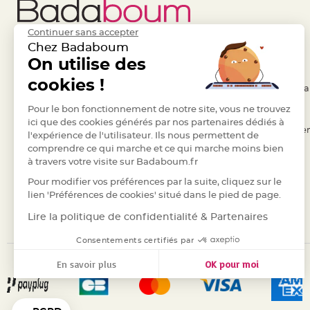
jetable
Chevalet
Continuer sans accepter
de
Chez Badaboum
table
Liens Utiles
On utilise des
Legal
Mariage
cookies !
- Questions / Réponses
- Conditions Généra
Colombe,
Papillon,
- Nous contacter
Pour le bon fonctionnement de notre site, vous ne trouvez
- RGPD
ici que des cookies générés par nos partenaires dédiés à
Cage
- Suivre une commande
- Règles de confiden
l'expérience de l'utilisateur. Ils nous permettent de
oiseau
comprendre ce qui marche et ce qui marche moins bien
- Retourner un article
- Cookies
Confettis
à travers votre visite sur Badaboum.fr
- Paiement Sécurisé
- Plan du site
et
Pour modifier vos préférences par la suite, cliquez sur le
Pétale
- Paiement en Plusieurs fois
lien 'Préférences de cookies' situé dans le pied de page.
de
- Marques
Lire la politique de confidentialité & Partenaires
rose
Déco
Consentements certifiés par
Ardoise
En savoir plus
OK pour moi
Déco
Axeptio consent
Plateforme de Gestion du Consentement : Personnalisez vos
Naturelle
Notre plateforme vous permet d'adapter et de gérer vos para
Mariage