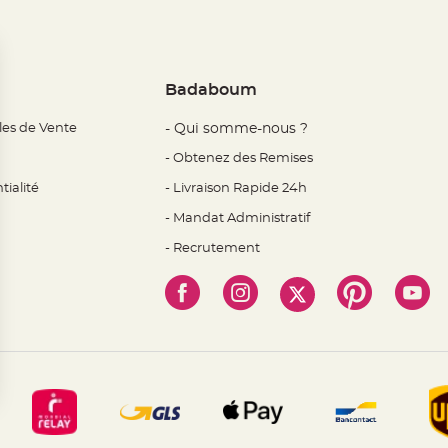
Badaboum
les de Vente
- Qui somme-nous ?
- Obtenez des Remises
tialité
- Livraison Rapide 24h
- Mandat Administratif
- Recrutement
 Options
mètres de confidentialité, en garantissant la conformité avec l