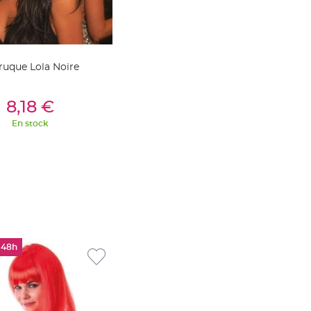
ruque Lola Noire
outer Au Panier
8,18 €
En stock
 48h