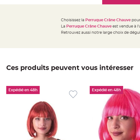
Mariage
the
Décoration
images
table
gallery
Choisissez la
Perruque Crâne Chauve
pour
mariage
La
Perruque Crâne Chauve
est vendue à l'
Bougeoirs
Retrouvez aussi notre large choix de dég
et
Photophores
Bougie
décoration
Ces produits peuvent vous intéresser
Centre
de
table
Expédié en 48h
Expédié en 48h
&
Vase
Mariage
Chemin
de
table
Mariage