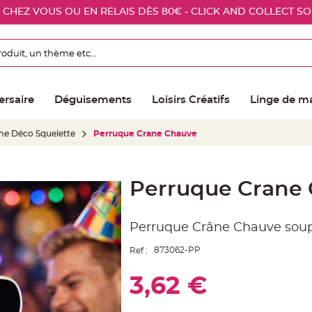
E CHEZ VOUS OU EN RELAIS DÈS 80€ - CLICK AND COLLECT S
ersaire
Déguisements
Loisirs Créatifs
Linge de m
e Déco Squelette
Perruque Crane Chauve
Perruque Crane
Perruque Crâne Chauve sou
873062-PP
Ref :
3,62 €