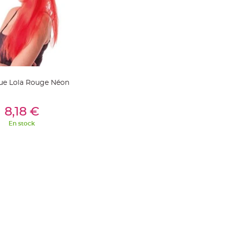
ue Lola Rouge Néon
outer Au Panier
8,18 €
En stock