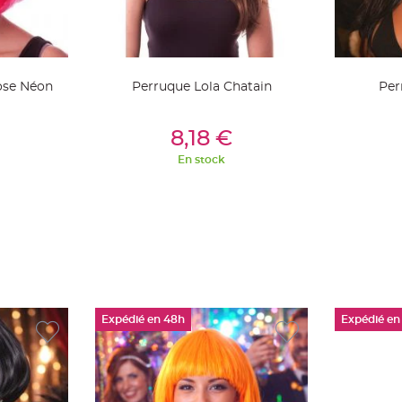
ose Néon
Perruque Lola Chatain
Per
ier
Ajouter Au Panier
Aj
8,18 €
En stock
Expédié en 48h
Expédié en