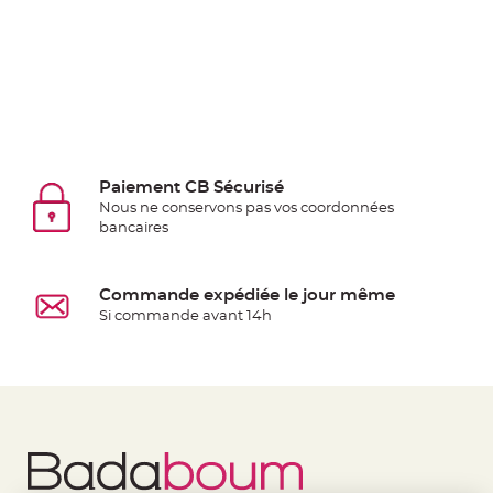
Pics
pour
Déco
Gateau
Rond
de
serviette
Paiement CB Sécurisé
table
Nous ne conservons pas vos coordonnées
de
bancaires
mariage
Contenant
Dragées
Commande expédiée le jour même
Si commande avant 14h
Mariage
Boite
à
dragées
Bourse
et
sac