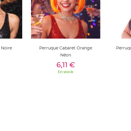
 Noire
Perruque Cabaret Orange
Perruq
Néon
ier
Ajouter Au Panier
Aj
6,11 €
En stock