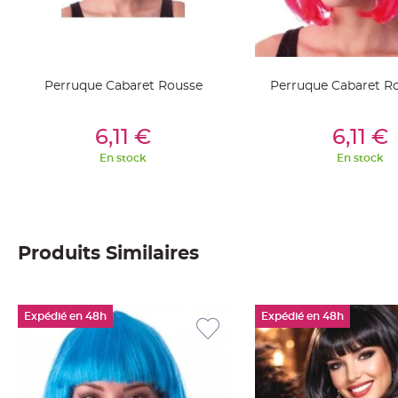
jetable
Chevalet
de
table
Perruque Cabaret Rousse
Perruque Cabaret R
Mariage
Colombe,
Ajouter Au Panier
Ajouter Au Pan
6,11 €
6,11 €
Papillon,
Cage
En stock
En stock
oiseau
Confettis
et
Pétale
Produits Similaires
de
rose
Déco
Expédié en 48h
Expédié en 48h
Ardoise
Déco
Naturelle
Mariage