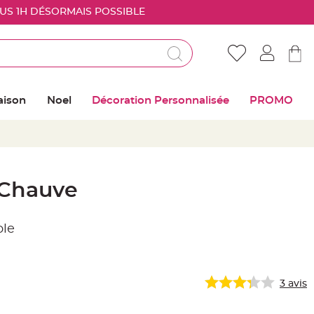
OUS 1H DÉSORMAIS POSSIBLE
Déjà client ?
Connectez vous pour retrouver vos coups de
aison
Noel
Décoration Personnalisée
PROMO
coeur
Me connecter
Mot de passe oublié ?
 Chauve
Nouveau client ?
ple
Créer mon compte
3
avis