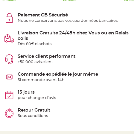
S
u
s
p
Paiement CB Sécurisé
e
n
Nous ne conservons pas vos coordonnées bancaires
s
i
o
Livraison Gratuite 24/48h chez Vous ou en Relais
n
colis
b
o
Dès 80€ d'achats
u
l
e
Service client performant
p
a
+50 000 avis client
p
i
e
Commande expédiée le jour même
r
Si commande avant 14h
T
a
p
15 jours
i
pour changer d'avis
s
d
e
s
Retour Gratuit
a
Sous conditions
l
l
e
e
t
T