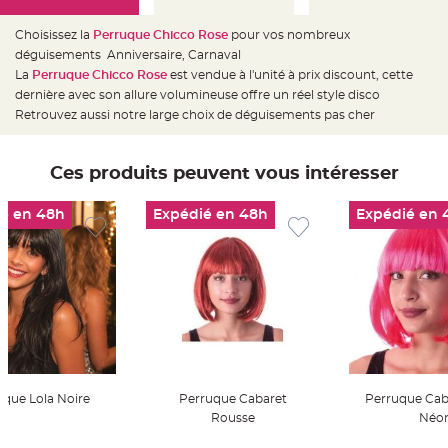
e
d
e
Choisissez la
Perruque Chicco Rose
pour vos nombreux
c
h
déguisements Anniversaire, Carnaval
a
La
Perruque Chicco Rose
est vendue à l'unité à prix discount, cette
i
s
dernière avec son allure volumineuse offre un réel style disco
e
m
Retrouvez aussi notre large choix de déguisements pas cher
a
r
i
a
Ces produits peuvent vous intéresser
g
e
é en 48h
Expédié en 48h
Expédié en 
L
a
n
t
e
r
n
e
v
o
l
a
n
t
e
e
uque Lola Noire
Perruque Cabaret
Perruque Cab
t
Rousse
Néo
f
l
o