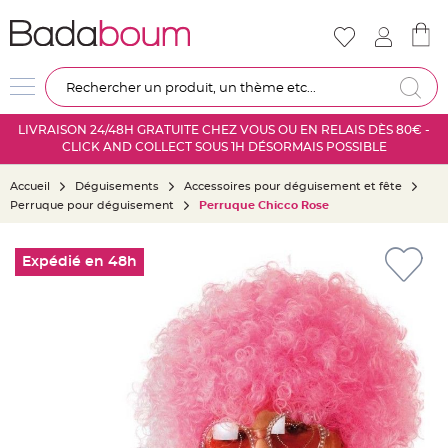
Nouveautés
Mariage
D
Re
é
c
LIVRAISON 24/48H GRATUITE CHEZ VOUS OU EN RELAIS DÈS 80€ -
o
CLICK AND COLLECT SOUS 1H DÉSORMAIS POSSIBLE
r
a
Accueil
Déguisements
Accessoires pour déguisement et fête
t
Perruque pour déguisement
Perruque Chicco Rose
i
o
Skip
n
to
Expédié en 48h
s
the
a
end
l
of
l
the
e
images
m
gallery
a
r
i
a
g