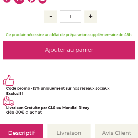
u
m
B
a
n
d
e
r
Ce produit nécessite un délai de préparation supplémentaire de 48h.
o
l
e
e
Ajouter au panier
t
g
u
i
r
l
a
n
d
e
Code promo -15% uniquement sur
nos réseaux sociaux
m
a
Exclusif !
r
i
a
g
Livraison Gratuite par GLS ou Mondial Rleay
e
dès 80€ d'achat
H
o
u
s
Descriptif
Livraison
Avis Client
s