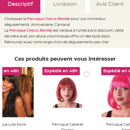
e
Descriptif
Livraison
Avis Client
d
e
c
h
a
Choisissez la
Perruque Chicco Blonde
pour vos nombreux
i
déguisements Anniversaire, Carnaval
s
e
La
Perruque Chicco Blonde
est vendue à l'unité à prix discount, cette
m
a
dernière avec son allure volumineuse offre un réel style disco
r
Retrouvez aussi notre large choix de déguisements pas cher
i
a
g
e
Ces produits peuvent vous intéresser
L
a
n
é en 48h
Expédié en 48h
Expédié en 
t
e
r
n
e
v
o
l
a
n
t
e
e
t
f
uque Lola Noire
Perruque Cabaret
Perruque Cab
l
o
Rousse
Néo