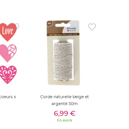
coeurs x
Corde naturelle beige et
argenté 30m
ier
Ajouter Au Panier
6,99 €
En stock