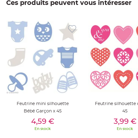
Ces produits peuvent vous intéresser
jetable
Chevalet
de
table
Mariage
Colombe,
Papillon,
Cage
oiseau
Confettis
et
Pétale
de
rose
Feutrine mini silhouette
Feutrine silhouette 
Déco
Bébé Garçon x 45
45
Ardoise
Ajouter Au Panier
Ajouter Au Pan
4,59 €
3,99 €
Déco
Naturelle
En stock
En stock
Mariage