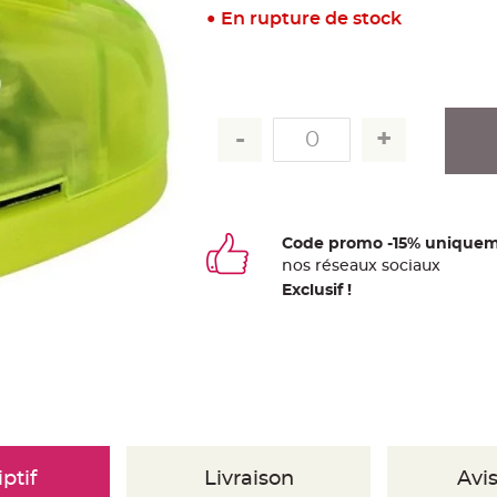
En rupture de stock
Code promo -15% uniquem
nos
ré
seaux
sociaux
Exclusif !
ptif
Livraison
Avis