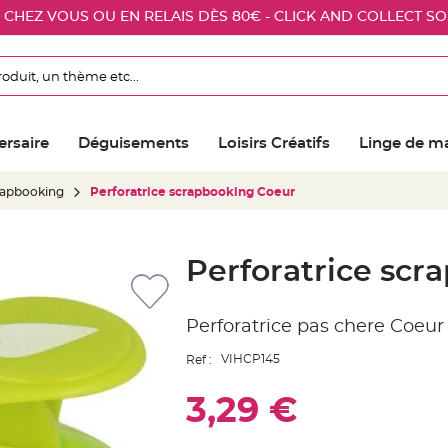
E CHEZ VOUS OU EN RELAIS DÈS 80€ - CLICK AND COLLECT S
ersaire
Déguisements
Loisirs Créatifs
Linge de m
crapbooking
Perforatrice scrapbooking Coeur
Perforatrice scr
Perforatrice pas chere Coeur
VIHCP145
Ref :
3,29 €