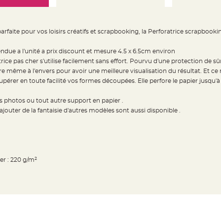
arfaite pour vos loisirs créatifs et scrapbooking, la Perforatrice scrapbo
endue a l'unité a prix discount et mesure 4.5 x 6.5cm environ
rice pas cher s'utilise facilement sans effort. Pourvu d'une protection de sûr
ore même à l'envers pour avoir une meilleure visualisation du résultat. Et ce 
pérer en toute facilité vos formes découpées. Elle perfore le papier jusqu'
ms photos ou tout autre support en papier .
jouter de la fantaisie d'autres modèles sont aussi disponible .
r : 220 g/m²