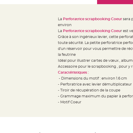
Mariage
the
Décoration
images
table
gallery
La
Perforatrice scrapbooking Coeur
sera p
mariage
environ
Bougeoirs
La
Perforatrice scrapbooking Coeu
r est v
et
Grâce à son ingénieux levier, cette perforat
toute sécurité. La petite perforatrice perf
Photophores
d'un réservoir pour vous permettre de récu
Bougie
la feutrine
décoration
Idéal pour illustrer cartes de vœux , albu
Centre
Accessoire pour le scrapbooking , pour y ra
de
Caractéristiques :
- Dimensions du motif : environ 1.6 cm
table
- Perforatrice avec levier démultiplicateur
&
- Tiroir de récupération de la coupe
Vase
- Grammage maximum du papier à perfore
Mariage
- Motif Coeur
Chemin
de
table
Mariage