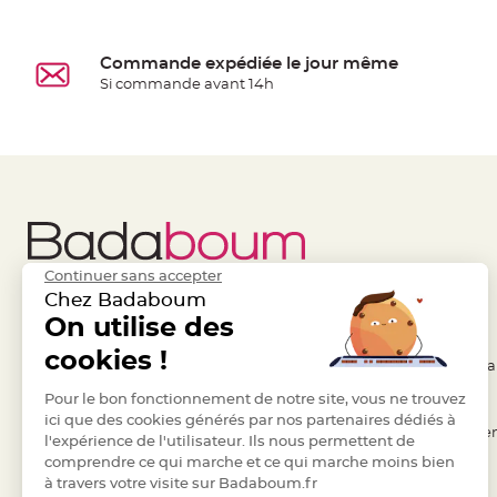
à
dragées
Commande expédiée le jour même
Contenant
Si commande avant 14h
Dragées
Plastique
Transparent
Contenant
à
dragées
en
Continuer sans accepter
tulle
Chez Badaboum
Contenant
Liens Utiles
On utilise des
Legal
à
cookies !
dragées
- Questions / Réponses
- Conditions Généra
en
- Nous contacter
Pour le bon fonctionnement de notre site, vous ne trouvez
- RGPD
verre
ici que des cookies générés par nos partenaires dédiés à
- Suivre une commande
- Règles de confiden
Contenant
l'expérience de l'utilisateur. Ils nous permettent de
comprendre ce qui marche et ce qui marche moins bien
à
- Retourner un article
- Cookies
à travers votre visite sur Badaboum.fr
dragées