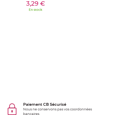
Pics
Ajouter Au Panier
3,29 €
pour
En stock
Déco
Gateau
Rond
de
serviette
table
de
mariage
Contenant
Dragées
Mariage
Boite
à
dragées
Bourse
Paiement CB Sécurisé
et
Nous ne conservons pas vos coordonnées
sac
bancaires