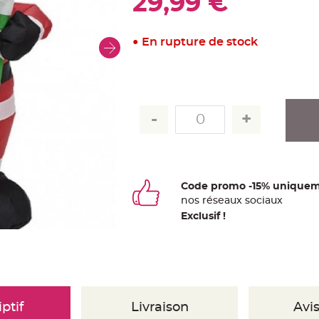
29,99 €
En rupture de stock
Code promo -15% uniquem
nos
ré
seaux
sociaux
Exclusif !
ptif
Livraison
Avis