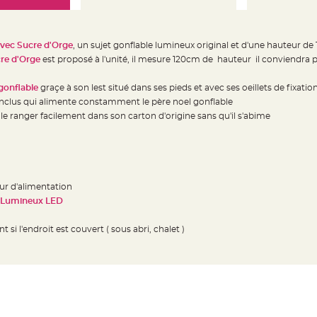
vec Sucre d'Orge
, un sujet gonflable lumineux original et d'une hauteur d
re d'Orge
est proposé à l'unité, il mesure 120cm de hauteur il conviendra po
gonflable
graçe à son lest situé dans ses pieds et avec ses oeillets de fixat
 inclus qui alimente constamment le père noel gonflable
 le ranger facilement dans son carton d'origine sans qu'il s'abime
teur d'alimentation
Lumineux LED
t si l'endroit est couvert ( sous abri, chalet )