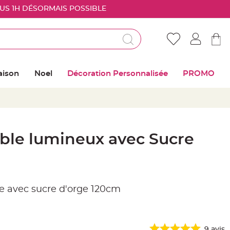
OUS 1H DÉSORMAIS POSSIBLE
Déjà client ?
Connectez vous pour retrouver vos coups de
aison
Noel
Décoration Personnalisée
PROMO
coeur
Me connecter
Mot de passe oublié ?
able lumineux avec Sucre
Nouveau client ?
Créer mon compte
e avec sucre d'orge 120cm
9
avis