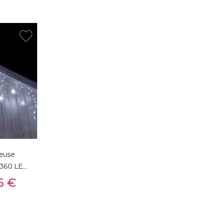
euse
s 360 LED
ier
6 €