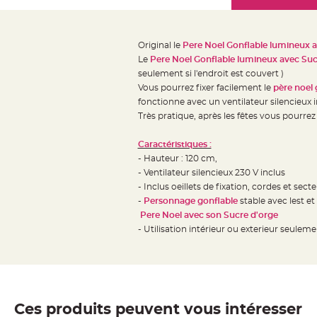
Mariage
the
Décoration
images
table
gallery
Original le
Pere Noel Gonflable lumineux a
mariage
Le
Pere Noel Gonflable lumineux avec Suc
Bougeoirs
seulement si l'endroit est couvert )
et
Vous pourrez fixer facilement le
père noel 
fonctionne avec un ventilateur silencieux
Photophores
Très pratique, après les fêtes vous pourrez
Bougie
décoration
Caractéristiques :
Centre
- Hauteur : 120 cm,
de
- Ventilateur silencieux 230 V inclus
- Inclus oeillets de fixation, cordes et sec
table
-
Personnage gonflable
stable avec lest et
&
Pere Noel avec son Sucre d'orge
Vase
- Utilisation intérieur ou exterieur seulemen
Mariage
Chemin
de
table
Ces produits peuvent vous intéresser
Mariage