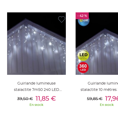
jetable
Chevalet
de
- 42 %
table
Mariage
Colombe,
Papillon,
Cage
oiseau
Confettis
et
Pétale
de
Guirlande lumineuse
Guirlande lumin
rose
stalactite 7m50 240 LED
stalactite 10 mètre
Déco
Ajouter Au Panier
Ajouter Au Pan
Blanc Froid
Blanc Froid
11,85 €
17,9
Ardoise
39,50 €
59,85 €
Déco
En stock
En stock
Naturelle
Mariage