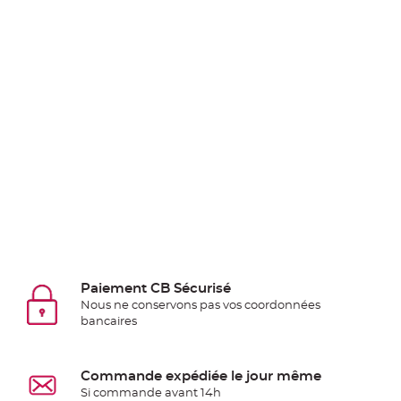
Deco
Paillette
et
Strass
Déco
Plume
Mariage
Fleurs
décoratives
Mariage
Marque
place
et
Paiement CB Sécurisé
porte
Nous ne conservons pas vos coordonnées
nom
bancaires
Menu,
Carte
Commande expédiée le jour même
d'Invitation
Si commande avant 14h