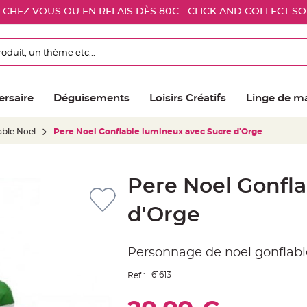
E CHEZ VOUS OU EN RELAIS DÈS 80€ - CLICK AND COLLECT S
ersaire
Déguisements
Loisirs Créatifs
Linge de m
ble Noel
Pere Noel Gonflable lumineux avec Sucre d'Orge
Pere Noel Gonfl
d'Orge
Personnage de noel gonflabl
61613
Ref :