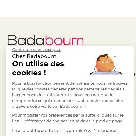
Pics
pour
Déco
Gateau
Rond
de
serviette
Continuer sans accepter
table
Chez Badaboum
de
Liens Utiles
On utilise des
Legal
mariage
cookies !
Contenant
- Questions / Réponses
- Conditions Généra
Dragées
- Nous contacter
Pour le bon fonctionnement de notre site, vous ne trouvez
- RGPD
Mariage
ici que des cookies générés par nos partenaires dédiés à
- Suivre une commande
- Règles de confiden
l'expérience de l'utilisateur. Ils nous permettent de
Boite
comprendre ce qui marche et ce qui marche moins bien
- Retourner un article
- Cookies
à
à travers votre visite sur Badaboum.fr
dragées
- Paiement Sécurisé
- Plan du site
Pour modifier vos préférences par la suite, cliquez sur le
Bourse
- Paiement en Plusieurs fois
lien 'Préférences de cookies' situé dans le pied de page.
et
- Marques
Lire la politique de confidentialité & Partenaires
sac