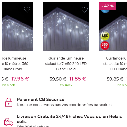
t
t
- 42 %
a
n
t
e
N
o
e
u
d
h
o
u
s
lande lumineuse
Guirlande lumineuse
Guirlande l
s
e
tite 10 mètres 360
stalactite 7m50 240 LED
stalactite 10 
d
e
D Blanc Froid
Blanc Froid
LED Blanc
c
er Au Panier
Ajouter Au Panier
Ajouter A
h
17,96 €
11,85 €
85 €
39,50 €
59,85 €
a
i
En stock
En stock
En sto
s
e
d
e
Paiement CB Sécurisé
M
a
Nous ne conservons pas vos coordonnées bancaires
r
i
a
Livraison Gratuite 24/48h chez Vous ou en Relais
g
e
colis