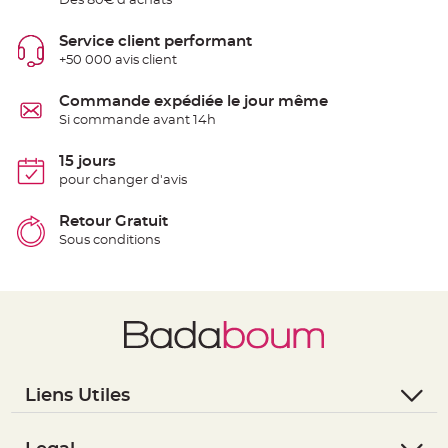
Dès 80€ d'achats
S
u
s
Service client performant
p
e
+50 000 avis client
n
s
i
Commande expédiée le jour même
o
n
Si commande avant 14h
b
o
u
15 jours
l
e
pour changer d'avis
p
a
p
Retour Gratuit
i
e
Sous conditions
r
T
a
p
i
s
d
e
s
a
l
Liens Utiles
l
e
- Questions / Réponses
e
t
- Nous contacter
T