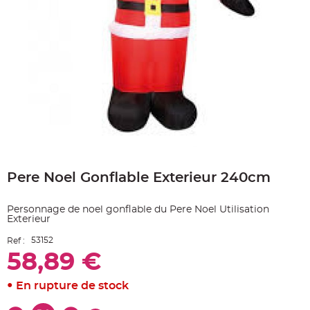
e
A
r
t
i
c
l
e
L
u
m
i
n
e
u
x
Skip
B
to
a
Pere Noel Gonflable Exterieur 240cm
the
l
beginning
l
o
of
n
Personnage de noel gonflable du Pere Noel Utilisation
the
m
Exterieur
a
images
r
gallery
i
53152
Ref :
a
g
58,89 €
e
&
H
En rupture de stock
é
l
i