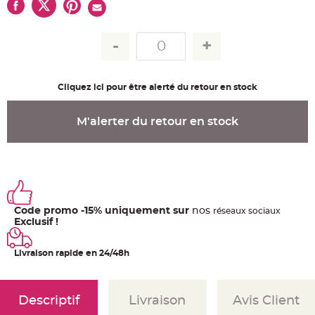
u
m
B
a
n
d
e
r
o
Cliquez ici pour être alerté du retour en stock
l
e
e
t
M'alerter du retour en stock
g
u
i
r
l
a
n
d
e
m
Code promo -15% uniquement sur
nos
a
ré
seaux
sociaux
r
Exclusif !
i
a
g
e
Livraison rapide en 24/48h
H
o
u
Descriptif
Livraison
Avis Client
s
s