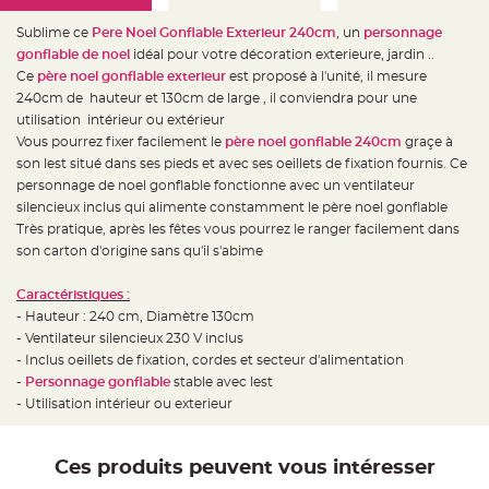
e
d
e
Sublime ce
Pere Noel Gonflable Exterieur 240cm
, un
personnage
c
gonflable de noel
idéal pour votre décoration exterieure, jardin ..
h
a
Ce
père noel gonflable exterieur
est proposé à l'unité, il mesure
i
s
240cm de hauteur et 130cm de large , il conviendra pour une
e
utilisation intérieur ou extérieur
m
a
Vous pourrez fixer facilement le
père noel gonflable 240cm
graçe à
r
i
son lest situé dans ses pieds et avec ses oeillets de fixation fournis. Ce
a
personnage de noel gonflable fonctionne avec un ventilateur
g
e
silencieux inclus qui alimente constamment le père noel gonflable
Très pratique, après les fêtes vous pourrez le ranger facilement dans
L
a
son carton d'origine sans qu'il s'abime
n
t
e
Caractéristiques :
r
n
- Hauteur : 240 cm, Diamètre 130cm
e
- Ventilateur silencieux 230 V inclus
v
o
- Inclus oeillets de fixation, cordes et secteur d'alimentation
l
a
-
Personnage gonflable
stable avec lest
n
- Utilisation intérieur ou exterieur
t
e
e
t
f
Ces produits peuvent vous intéresser
l
o