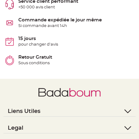
Service client performant
S
u
+50 000 avis client
s
p
e
Commande expédiée le jour même
n
s
Si commande avant 14h
i
o
n
15 jours
b
o
pour changer d'avis
u
l
e
Retour Gratuit
p
a
Sous conditions
p
i
e
r
T
a
p
i
s
d
e
Liens Utiles
s
a
- Questions / Réponses
l
l
- Nous contacter
Legal
e
e
- Suivre une commande
t
- Conditions Générales de Vente
T