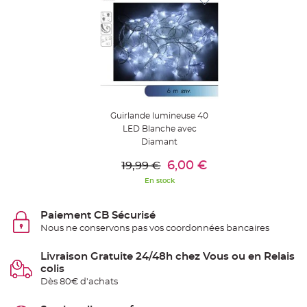
t
t
a
n
t
e
N
o
e
u
d
h
Guirlande lumineuse 40
o
u
LED Blanche avec
s
Diamant
s
e
Ajouter Au Panier
d
6,00 €
19,99 €
e
c
En stock
h
a
i
s
Paiement CB Sécurisé
e
d
Nous ne conservons pas vos coordonnées bancaires
e
M
a
Livraison Gratuite 24/48h chez Vous ou en Relais
r
i
colis
a
Dès 80€ d'achats
g
e