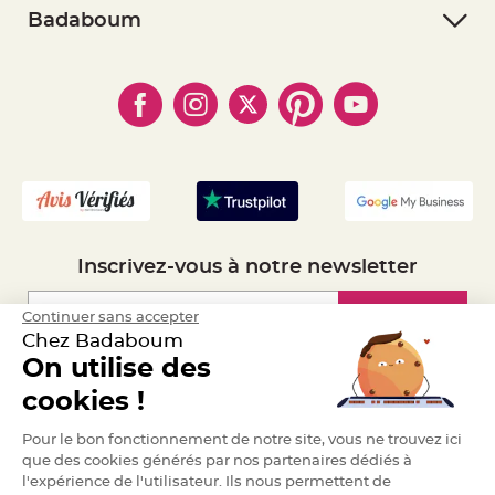
e
- Retourner un article
- RGPD
Badaboum
n
t
- Paiement Sécurisé
- Règles de confidentialité
- Qui somme-nous ?
u
r
- Paiement en Plusieurs fois
- Cookies
- Obtenez des Remises
e
M
- Marques
- Plan du site
- Livraison Rapide 24h
a
r
i
- Mandat Administratif
a
g
- Recrutement
e
D
é
c
Inscrivez-vous à notre newsletter
o
r
a
Inscription
Continuer sans accepter
t
Chez Badaboum
i
o
On utilise des
n
Espace Pro
cookies !
t
a
Demander un devis
b
Pour le bon fonctionnement de notre site, vous ne trouvez ici
l
que des cookies générés par nos partenaires dédiés à
e
l'expérience de l'utilisateur. Ils nous permettent de
m