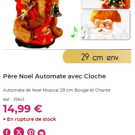
e
A
r
t
i
c
l
e
L
u
m
i
n
e
u
x
Skip
to
B
a
Père Noel Automate avec Cloche
the
l
beginning
l
o
of
n
Automate de Noel Musical 29 cm Bouge et Chante
the
m
images
a
35643
Ref :
r
gallery
i
14,99 €
a
g
e
&
En rupture de stock
H
é
l
i