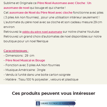
e
Sublime et Originale ce
Père Noel Automate avec Cloche : Un
d
e
automate de noel
qui bouge et qui chante !
c
h
Cet
automate de Noel du Père Noel avec cloche
fonctionne avec piles
a
( 3 piles AA non fournies) , pour une utilisation intérieur seulement !
i
s
L'automate du père noel avec sa cloche et son cadeau mesure 29 cm
e
m
environ
a
Retrouvez la
sur notre chaine Youtube
vidéo du père noel automate
r
i
Retrouvez un grand choix d'automates de noel disponibles sur notre
a
g
boutique pour un noel féerique
e
Caractéristiques :
L
a
- Dimensions : 29 cm
n
t
-
Père Noel Musical et Bouge
e
- Fonction avec 3 piles AA Non fournies
r
n
- Musique Américaine : Jingle
e
v
- Vendu à l'unité dans une boite carton soignée
o
- Matière : Tissu 100 % polyester , velours et plastique
l
a
n
t
e
Ces produits peuvent vous intéresser
e
t
f
l
o