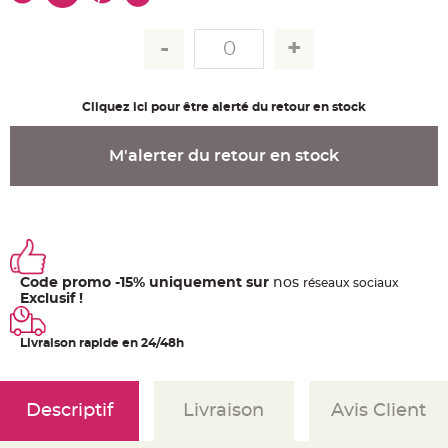
u
m
B
a
n
d
e
Cliquez ici pour être alerté du retour en stock
r
o
l
e
M'alerter du retour en stock
e
t
g
u
i
r
l
a
n
d
e
Code promo -15% uniquement sur
nos
ré
seaux
sociaux
m
Exclusif !
a
r
i
a
Livraison rapide en 24/48h
g
e
H
o
Descriptif
Livraison
Avis Client
u
s
s