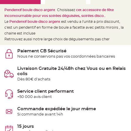
e
d
e
Pendentif boule disco argent
Choisissez
cet accessoire de fête
c
h
incontournable pour vos soirées déguisées, soirées disco..
a
Le
Pendentif boule disco argent
est vendu a l'unité a prix discount,
i
s
c'est un pendentif en forme de boule a facette avec petits miroirs , la
e
m
chaine est incluse
a
Retrouvez aussi notre large choix de déguisements pas cher
r
i
a
g
Paiement CB Sécurisé
e
Nous ne conservons pas vos coordonnées bancaires
L
a
Livraison Gratuite 24/48h chez Vous ou en Relais
n
colis
t
e
Dès 80€ d'achats
r
n
e
Service client performant
v
o
+50 000 avis client
l
a
n
Commande expédiée le jour même
t
e
Si commande avant 14h
e
t
f
15 jours
l
o