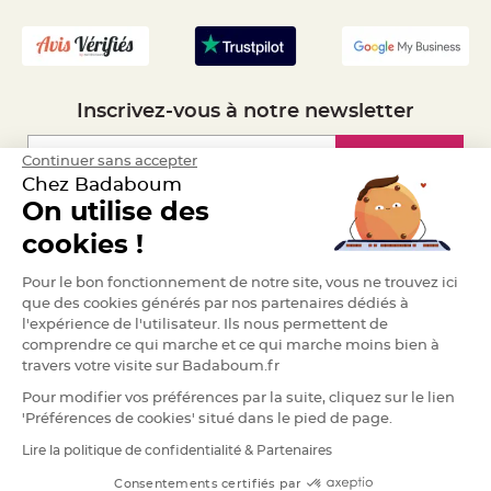
- Recrutement
S
u
s
p
e
n
s
i
Inscrivez-vous à notre newsletter
o
n
b
o
Inscription
Continuer sans accepter
u
l
Chez Badaboum
e
p
On utilise des
a
Espace Pro
p
cookies !
i
e
r
Demander un devis
Pour le bon fonctionnement de notre site, vous ne trouvez ici
que des cookies générés par nos partenaires dédiés à
T
a
l'expérience de l'utilisateur. Ils nous permettent de
p
comprendre ce qui marche et ce qui marche moins bien à
i
s
travers votre visite sur Badaboum.fr
d
e
Pour modifier vos préférences par la suite, cliquez sur le lien
s
a
'Préférences de cookies' situé dans le pied de page.
l
l
Lire la politique de confidentialité & Partenaires
e
RGPD
e
t
Consentements certifiés par
T