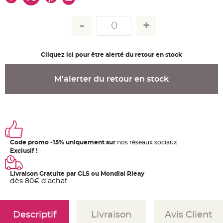
u
m
B
a
n
d
e
r
Cliquez ici pour être alerté du retour en stock
o
l
e
e
M'alerter du retour en stock
t
g
u
i
r
l
a
n
d
e
Code promo -15% uniquement sur
nos réseaux sociaux
m
a
Exclusif !
r
i
a
g
Livraison Gratuite par GLS ou Mondial Rleay
e
dès 80€ d'achat
H
o
u
s
Descriptif
Livraison
Avis Client
s