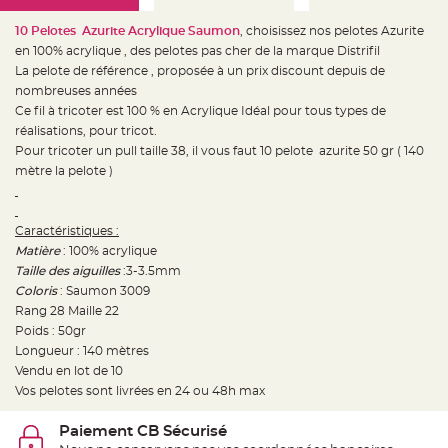
e
d
e
10 Pelotes Azurite Acrylique Saumon
, choisissez nos pelotes Azurite
c
en 100% acrylique , des pelotes pas cher de la marque Distrifil
h
a
La pelote de référence , proposée à un prix discount depuis de
i
s
nombreuses années
e
Ce fil à tricoter est 100 % en Acrylique Idéal pour tous types de
m
a
réalisations, pour tricot.
r
i
Pour tricoter un pull taille 38, il vous faut 10 pelote azurite 50 gr ( 140
a
mètre la pelote )
g
e
L
a
Caractéristiques :
n
Matière
: 100% acrylique
t
e
Taille des aiguilles
:3-3.5mm
r
n
Coloris
: Saumon 3009
e
Rang 28 Maille 22
v
o
Poids : 50gr
l
a
Longueur : 140 mètres
n
Vendu en lot de 10
t
e
Vos pelotes sont livrées en 24 ou 48h max
e
t
f
Paiement CB Sécurisé
l
o