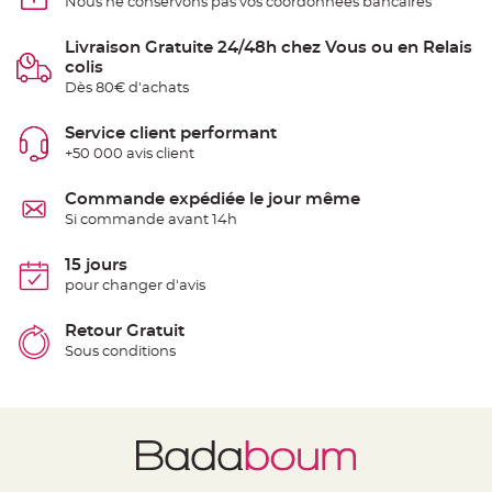
Nous ne conservons pas vos coordonnées bancaires
t
t
a
Livraison Gratuite 24/48h chez Vous ou en Relais
n
t
colis
e
Dès 80€ d'achats
N
o
Service client performant
e
u
+50 000 avis client
d
h
o
Commande expédiée le jour même
u
s
Si commande avant 14h
s
e
d
15 jours
e
c
pour changer d'avis
h
a
i
Retour Gratuit
s
e
Sous conditions
d
e
M
a
r
i
a
g
e