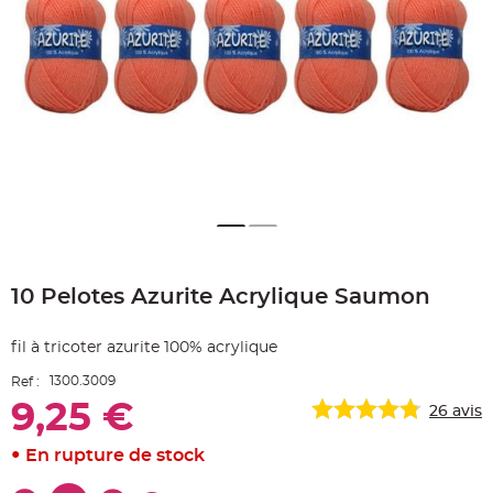
e
A
r
t
i
c
l
e
L
u
m
i
n
e
u
x
Skip
B
a
to
l
10 Pelotes Azurite Acrylique Saumon
the
l
o
beginning
n
of
m
fil à tricoter azurite 100% acrylique
the
a
r
images
i
1300.3009
Ref :
gallery
a
g
9,25 €
26
avis
e
&
H
En rupture de stock
é
l
i