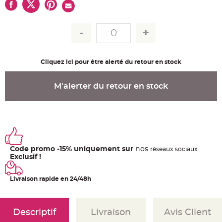
u
m
B
a
n
d
e
r
o
Cliquez ici pour être alerté du retour en stock
l
e
e
t
M'alerter du retour en stock
g
u
i
r
l
a
n
d
e
m
a
Code promo -15% uniquement sur
nos
ré
seaux
sociaux
r
Exclusif !
i
a
g
e
Livraison rapide en 24/48h
H
o
u
Descriptif
Livraison
Avis Client
s
s