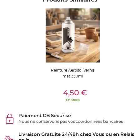
e
n
t
u
r
e
M
a
r
i
a
g
e
D
é
c
Peinture Aérosol Vernis
o
mat 330ml
r
a
Ajouter Au Panier
t
4,50 €
i
En stock
o
n
t
Paiement CB Sécurisé
a
Nous ne conservons pas vos coordonnées bancaires
b
l
e
Livraison Gratuite 24/48h chez Vous ou en Relais
m