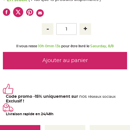
u
m
B
a
n
d
e
r
o
l
e
e
Il vous reste
10h 0min 13s
pour être livré le
Saturday, 8/8
t
g
u
i
Ajouter au panier
r
l
a
n
d
e
m
a
r
i
Code promo -15% uniquement sur
nos
ré
seaux
sociaux
a
g
Exclusif !
e
H
Livraison rapide en 24/48h
o
u
s
s