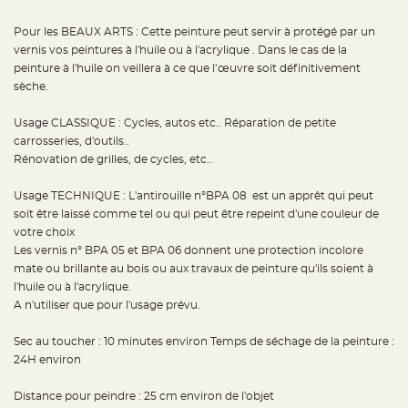
t
t
a
Pour les BEAUX ARTS : Cette peinture peut servir à protégé par un
n
vernis vos peintures à l'huile ou à l'acrylique . Dans le cas de la
t
e
peinture à l'huile on veillera à ce que l’œuvre soit définitivement
sèche.
N
o
e
Usage CLASSIQUE : Cycles, autos etc.. Réparation de petite
u
d
carrosseries, d'outils..
h
o
Rénovation de grilles, de cycles, etc..
u
s
s
Usage TECHNIQUE : L'antirouille n°BPA 08 est un apprêt qui peut
e
d
soit être laissé comme tel ou qui peut être repeint d'une couleur de
e
votre choix
c
h
Les vernis n° BPA 05 et BPA 06 donnent une protection incolore
a
i
mate ou brillante au bois ou aux travaux de peinture qu'ils soient à
s
l'huile ou à l'acrylique.
e
d
A n'utiliser que pour l'usage prévu.
e
M
a
Sec au toucher : 10 minutes environ Temps de séchage de la peinture :
r
i
24H environ
a
g
e
Distance pour peindre : 25 cm environ de l'objet