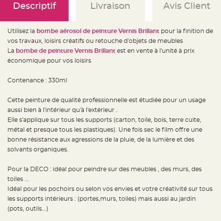
e
Descriptif
Livraison
Avis Client
d
e
c
h
Utilisez la
bombe aérosol de peinture Vernis Brillant
pour la finition de
a
i
vos travaux, loisirs créatifs ou retouche d'objets de meubles
s
e
La
bombe de peinture Vernis Brillant
est en vente à l'unité à prix
m
économique pour vos loisirs
a
r
i
a
Contenance : 330ml
g
e
Cette peinture de qualité professionnelle est étudiée pour un usage
L
aussi bien à l'intérieur qu'à l'extérieur .
a
n
Elle s'applique sur tous les supports (carton, toile, bois, terre cuite,
t
métal et presque tous les plastiques). Une fois sec le film offre une
e
r
bonne résistance aux agressions de la pluie, de la lumière et des
n
e
solvants organiques.
v
o
l
Pour la DECO : idéal pour peindre sur des meubles , des murs, des
a
n
toiles ...
t
Idéal pour les pochoirs ou selon vos envies et votre créativité sur tous
e
e
les supports intérieurs : (portes,murs, toiles) mais aussi au jardin
t
f
(pots, outils...)
l
o