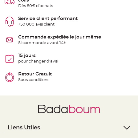
colis
a
Dès 80€ d'achats
r
i
Service client performant
a
+50 000 avis client
g
e
Commande expédiée le jour même
B
Si commande avant 14h
o
u
g
15 jours
e
o
pour changer d'avis
i
r
s
Retour Gratuit
e
t
Sous conditions
P
h
o
t
o
p
h
o
r
e
s
Liens Utiles
B
o
- Questions / Réponses
u