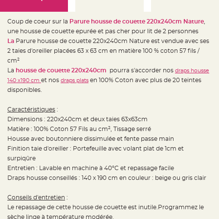
e
d
e
c
Coup de coeur sur la
Parure housse de couette 220x240cm Nature
,
h
a
une housse de couette epurée et pas cher pour lit de 2 personnes
i
La
Parure housse de couette 220x240cm Nature est vendue avec ses
s
e
2 taies d'oreiller placées 63 x 63 cm en matière 100 % coton 57 fils /
m
a
cm²
r
La
housse de couette 220x240cm
pourra s'accorder nos
draps housse
i
a
et nos
en 100% Coton avec plus de 20 teintes
140 x190 cm
draps plats
g
e
disponibles.
L
Caractéristiques
:
a
n
Dimensions : 220x240cm et deux taies 63x63cm
t
e
Matière : 100% Coton 57 Fils au cm², Tissage serré
r
Housse avec boutonniere dissimulée et fente passe main
n
e
Finition taie d'oreiller : Portefeuille avec volant plat de 1cm et
v
o
surpiqûre
l
Entretien : Lavable en machine à 40°C et repassage facile
a
n
Draps housse conseillés : 140 x 190 cm en couleur : beige ou gris clair
t
e
e
Conseils d'entretien
:
t
f
Le repassage de cette housse de couette est inutile.Programmez le
l
o
sèche linge à température modérée.