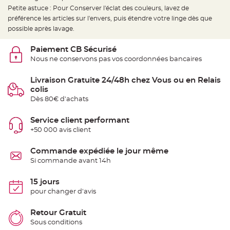
t
Petite astuce : Pour Conserver l'éclat des couleurs, lavez de
t
a
préférence les articles sur l'envers, puis étendre votre linge dès que
n
t
possible après lavage.
e
Paiement CB Sécurisé
N
o
Nous ne conservons pas vos coordonnées bancaires
e
u
d
Livraison Gratuite 24/48h chez Vous ou en Relais
h
o
colis
u
Dès 80€ d'achats
s
s
e
d
Service client performant
e
+50 000 avis client
c
h
a
i
Commande expédiée le jour même
s
Si commande avant 14h
e
d
e
M
15 jours
a
pour changer d'avis
r
i
a
g
Retour Gratuit
e
Sous conditions