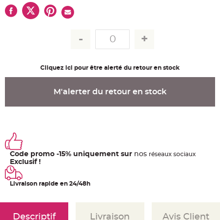
u
m
B
a
n
d
e
r
o
l
Cliquez ici pour être alerté du retour en stock
e
e
t
g
M'alerter du retour en stock
u
i
r
l
a
n
d
e
m
a
r
Code promo -15% uniquement sur
nos
ré
seaux
sociaux
i
Exclusif !
a
g
e
Livraison rapide en 24/48h
H
o
u
s
Descriptif
Livraison
Avis Client
s