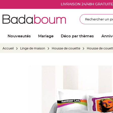
Nouveautés
LIVRAISON 24/48H GRATUIT
Mariage
Décoration
Rechercher
salle
mariage
Article
Nouveautés
Mariage
Déco par thèmes
Anniv
Lumineux
Ballon
Accueil
Linge de maison
Housse de couette
Housse de couet
mariage
&
Hélium
Skip
Banderole
to
et
the
guirlande
end
mariage
of
Housse
the
de
images
chaise
gallery
mariage