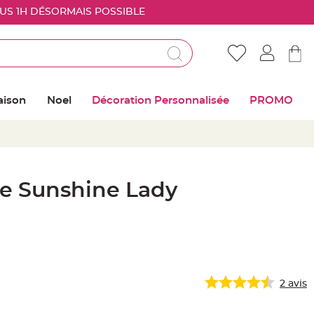
OUS 1H DÉSORMAIS POSSIBLE
Déjà client ?
Connectez vous pour retrouver vos coups de
aison
Noel
Décoration Personnalisée
PROMO
coeur
Me connecter
Mot de passe oublié ?
te Sunshine Lady
Nouveau client ?
Créer mon compte
2
avis