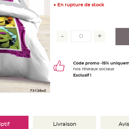
En rupture de stock
Code promo -15% uniquem
nos
ré
seaux
sociaux
Exclusif !
ptif
Livraison
Avis