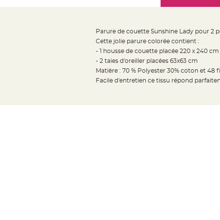
Mariage
the
Décoration
images
table
gallery
Parure de couette Sunshine Lady pour 2 
mariage
Cette jolie parure colorée contient :
Bougeoirs
- 1 housse de couette placée 220 x 240 cm
et
- 2 taies d'oreiller placées 63x63 cm
Matière : 70 % Polyester 30% coton et 48 fi
Photophores
Facile d'entretien ce tissu répond parfait
Bougie
décoration
Centre
de
table
&
Vase
Mariage
Chemin
de
table
Mariage