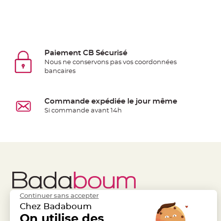
jetable
Chevalet
de
table
Paiement CB Sécurisé
Mariage
Nous ne conservons pas vos coordonnées
Colombe,
bancaires
Papillon,
Cage
oiseau
Commande expédiée le jour même
Si commande avant 14h
Confettis
et
Pétale
de
rose
Déco
Ardoise
Déco
Continuer sans accepter
Chez Badaboum
Naturelle
Liens Utiles
On utilise des
Legal
Mariage