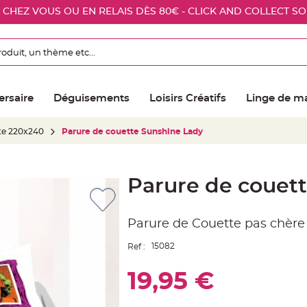
E CHEZ VOUS OU EN RELAIS DÈS 80€ - CLICK AND COLLECT S
ersaire
Déguisements
Loisirs Créatifs
Linge de m
te 220x240
Parure de couette Sunshine Lady
Parure de couet
Parure de Couette pas chère
15082
Ref :
19,95 €