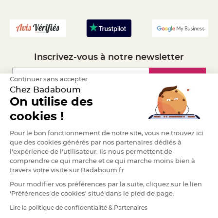
S
u
- Recrutement
s
p
e
n
s
i
o
n
Inscrivez-vous à notre newsletter
b
o
u
Inscription
Continuer sans accepter
l
e
Chez Badaboum
p
a
On utilise des
p
i
Espace Pro
cookies !
e
r
Demander un devis
Pour le bon fonctionnement de notre site, vous ne trouvez ici
T
a
que des cookies générés par nos partenaires dédiés à
p
l'expérience de l'utilisateur. Ils nous permettent de
i
s
comprendre ce qui marche et ce qui marche moins bien à
d
travers votre visite sur Badaboum.fr
e
s
a
Pour modifier vos préférences par la suite, cliquez sur le lien
l
'Préférences de cookies' situé dans le pied de page.
l
e
e
Lire la politique de confidentialité & Partenaires
RGPD
t
T