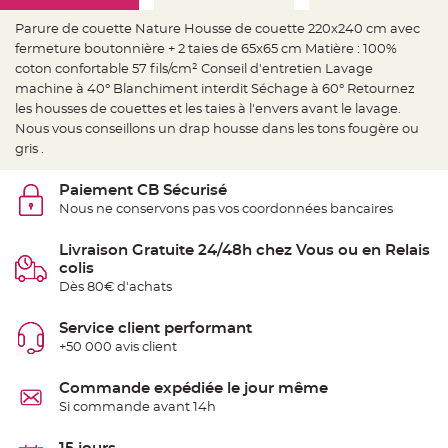
e
d
e
Parure de couette Nature Housse de couette 220x240 cm avec
c
fermeture boutonnière + 2 taies de 65x65 cm Matière : 100%
h
a
coton confortable 57 fils/cm² Conseil d'entretien Lavage
i
s
machine à 40° Blanchiment interdit Séchage à 60° Retournez
e
les housses de couettes et les taies à l'envers avant le lavage.
m
a
Nous vous conseillons un drap housse dans les tons fougère ou
r
i
gris .
a
g
e
Paiement CB Sécurisé
Nous ne conservons pas vos coordonnées bancaires
L
a
n
Livraison Gratuite 24/48h chez Vous ou en Relais
t
e
colis
r
Dès 80€ d'achats
n
e
v
o
Service client performant
l
+50 000 avis client
a
n
t
e
Commande expédiée le jour même
e
Si commande avant 14h
t
f
l
o