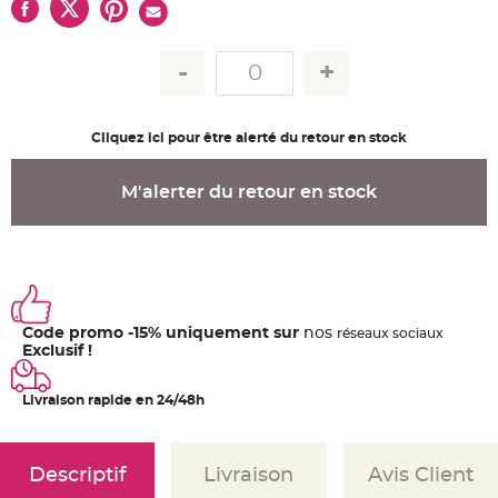
u
m
B
a
n
d
e
r
o
Cliquez ici pour être alerté du retour en stock
l
e
e
t
M'alerter du retour en stock
g
u
i
r
l
a
n
d
e
m
Code promo -15% uniquement sur
nos
a
ré
seaux
sociaux
r
Exclusif !
i
a
g
e
Livraison rapide en 24/48h
H
o
u
Descriptif
Livraison
Avis Client
s
s