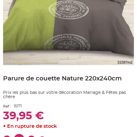
e
A
r
t
i
c
l
e
L
u
m
i
n
e
u
x
Skip
B
to
a
Parure de couette Nature 220x240cm
the
l
beginning
l
o
of
n
Prix les plus bas sur votre décoration Mariage & Fêtes pas
the
m
chère
a
images
r
gallery
i
15171
Ref :
a
g
39,95 €
e
&
H
En rupture de stock
é
l
i