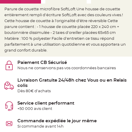
e
d
e
Parure de couette microfibre SoftLoft Une housse de couette
c
entièrement rempli d'écriture SoftLoft avec des couleurs vives.!
h
a
Cette housse de couette à l'originalité d’être réversible Cette
i
s
parure contient : - 1 housse de couette placée 220 x 240 cm +
e
boutonnière dissimulée - 2 taies d'oreiller placées 65x65 cm
m
a
Matière : 100 % polyester Facile d'entretien ce tissu répond
r
i
parfaitement à une utilisation quotidienne et vous apportera un
a
grand confort durable.
g
e
Paiement CB Sécurisé
L
a
Nous ne conservons pas vos coordonnées bancaires
n
t
e
Livraison Gratuite 24/48h chez Vous ou en Relais
r
n
colis
e
Dès 80€ d'achats
v
o
l
a
Service client performant
n
+50 000 avis client
t
e
e
t
Commande expédiée le jour même
f
Si commande avant 14h
l
o