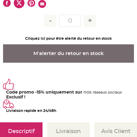
u
m
B
a
n
d
e
r
o
Cliquez ici pour être alerté du retour en stock
l
e
e
t
M'alerter du retour en stock
g
u
i
r
l
a
n
d
e
m
a
Code promo -15% uniquement sur
nos
ré
seaux
sociaux
r
Exclusif !
i
a
g
e
Livraison rapide en 24/48h
H
o
u
Descriptif
Livraison
Avis Client
s
s