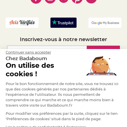
S
- Mandat Administratif
u
s
- Recrutement
p
e
n
s
i
o
n
b
Inscrivez-vous à notre newsletter
o
u
l
e
Inscription
Continuer sans accepter
p
a
Chez Badaboum
p
i
On utilise des
e
Espace Pro
r
cookies !
T
Demander un devis
a
Pour le bon fonctionnement de notre site, vous ne trouvez ici
p
que des cookies générés par nos partenaires dédiés à
i
s
l'expérience de l'utilisateur. Ils nous permettent de
d
e
comprendre ce qui marche et ce qui marche moins bien à
s
travers votre visite sur Badaboum.fr
a
l
l
Pour modifier vos préférences par la suite, cliquez sur le lien
e
'Préférences de cookies' situé dans le pied de page.
e
t
T