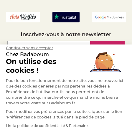
S
u
- Recrutement
s
p
e
n
s
i
o
n
Inscrivez-vous à notre newsletter
b
o
u
Inscription
Continuer sans accepter
l
e
Chez Badaboum
p
a
On utilise des
p
i
Espace Pro
cookies !
e
r
Demander un devis
Pour le bon fonctionnement de notre site, vous ne trouvez ici
T
a
que des cookies générés par nos partenaires dédiés à
p
l'expérience de l'utilisateur. Ils nous permettent de
i
s
comprendre ce qui marche et ce qui marche moins bien à
d
travers votre visite sur Badaboum.fr
e
s
a
Pour modifier vos préférences par la suite, cliquez sur le lien
l
'Préférences de cookies' situé dans le pied de page.
l
e
e
Lire la politique de confidentialité & Partenaires
RGPD
t
T