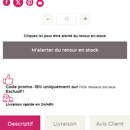
u
m
B
a
n
d
e
r
o
Cliquez ici pour être alerté du retour en stock
l
e
e
t
M'alerter du retour en stock
g
u
i
r
l
a
n
d
e
m
Code promo -15% uniquement sur
nos
a
ré
seaux
sociaux
r
Exclusif !
i
a
g
e
Livraison rapide en 24/48h
H
o
u
Descriptif
Livraison
Avis Client
s
s