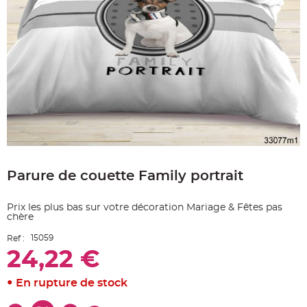
e
A
r
t
i
c
l
e
L
u
m
i
n
e
u
x
Skip
B
to
a
Parure de couette Family portrait
the
l
beginning
l
o
of
n
Prix les plus bas sur votre décoration Mariage & Fêtes pas
the
m
chère
a
images
r
gallery
i
15059
Ref :
a
g
24,22 €
e
&
H
En rupture de stock
é
l
i