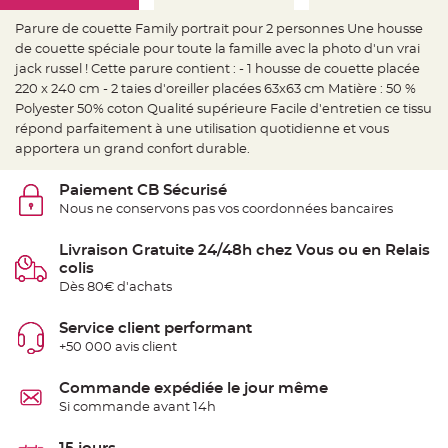
e
d
e
Parure de couette Family portrait pour 2 personnes Une housse
c
de couette spéciale pour toute la famille avec la photo d'un vrai
h
a
jack russel ! Cette parure contient : - 1 housse de couette placée
i
s
220 x 240 cm - 2 taies d'oreiller placées 63x63 cm Matière : 50 %
e
Polyester 50% coton Qualité supérieure Facile d'entretien ce tissu
m
a
répond parfaitement à une utilisation quotidienne et vous
r
i
apportera un grand confort durable.
a
g
e
Paiement CB Sécurisé
Nous ne conservons pas vos coordonnées bancaires
L
a
n
Livraison Gratuite 24/48h chez Vous ou en Relais
t
e
colis
r
Dès 80€ d'achats
n
e
v
o
Service client performant
l
+50 000 avis client
a
n
t
e
Commande expédiée le jour même
e
Si commande avant 14h
t
f
l
o