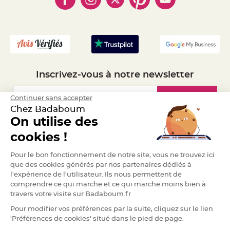
e
n
- Mandat Administratif
t
u
- Recrutement
r
e
M
a
r
i
a
g
Inscrivez-vous à notre newsletter
e
D
Inscription
Continuer sans accepter
é
Chez Badaboum
c
On utilise des
o
Espace Pro
r
cookies !
a
t
Demander un devis
Pour le bon fonctionnement de notre site, vous ne trouvez ici
i
que des cookies générés par nos partenaires dédiés à
o
l'expérience de l'utilisateur. Ils nous permettent de
n
t
comprendre ce qui marche et ce qui marche moins bien à
a
travers votre visite sur Badaboum.fr
b
Pour modifier vos préférences par la suite, cliquez sur le lien
l
'Préférences de cookies' situé dans le pied de page.
e
m