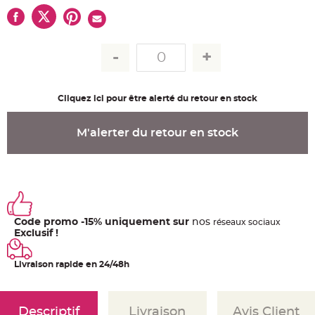
u
m
B
a
n
d
e
r
o
l
Cliquez ici pour être alerté du retour en stock
e
e
t
g
M'alerter du retour en stock
u
i
r
l
a
n
d
e
m
a
r
Code promo -15% uniquement sur
nos
ré
seaux
sociaux
i
Exclusif !
a
g
e
Livraison rapide en 24/48h
H
o
u
s
s
Descriptif
Livraison
Avis Client