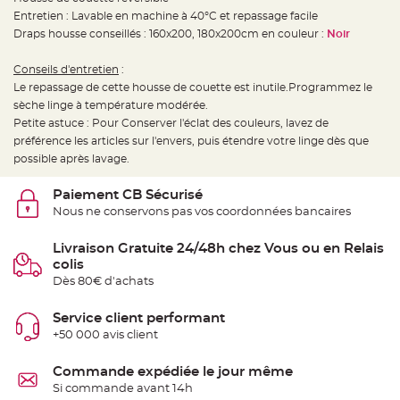
t
Entretien : Lavable en machine à 40°C et repassage facile
t
a
Draps housse conseillés : 160x200, 180x200cm en couleur :
Noir
n
t
e
Conseils d'entretien
:
Le repassage de cette housse de couette est inutile.Programmez le
N
o
sèche linge à température modérée.
e
u
Petite astuce : Pour Conserver l'éclat des couleurs, lavez de
d
préférence les articles sur l'envers, puis étendre votre linge dès que
h
o
possible après lavage.
u
s
s
Paiement CB Sécurisé
e
d
Nous ne conservons pas vos coordonnées bancaires
e
c
h
Livraison Gratuite 24/48h chez Vous ou en Relais
a
i
colis
s
Dès 80€ d'achats
e
d
e
M
Service client performant
a
+50 000 avis client
r
i
a
g
Commande expédiée le jour même
e
Si commande avant 14h