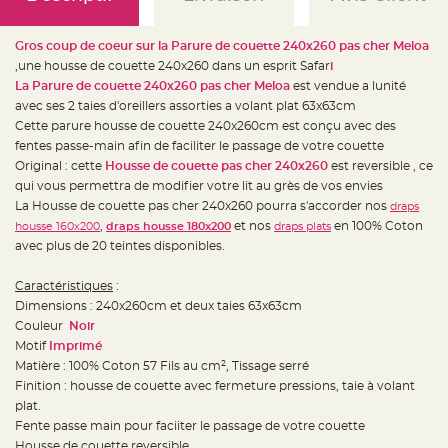
e
d
e
c
Gros coup de coeur sur la Parure de couette 240x260 pas cher Meloa
h
a
,une housse de couette 240x260 dans un esprit Safar
i
i
La Parure de couette 240x260 pas cher Meloa
est vendue a lunité
s
e
avec ses 2 taies d'oreillers assorties a volant plat 63x63cm
m
a
Cette parure housse de couette 240x260cm est conçu avec des
r
fentes passe-main afin de faciliter le passage de votre couette
i
a
Original : cette
Housse de couette pas cher 240x260
est reversible , ce
g
e
qui vous permettra de modifier votre lit au grès de vos envies
La
Housse de couette pas cher 240x260 pourra s'accorder nos
draps
L
,
et nos
en 100% Coton
housse 160x200
draps housse 180x200
draps plats
a
n
avec plus de 20 teintes disponibles.
t
e
r
Caractéristiques
:
n
e
Dimensions : 240x260cm et deux taies 63x63cm
v
o
Couleur
Noir
l
Motif
Imprimé
a
n
Matière : 100% Coton 57 Fils au cm², Tissage serré
t
e
Finition : housse de couette avec fermeture pressions, taie à volant
e
plat.
t
f
Fente passe main pour faciiter le passage de votre couette
l
o
Housse de couette reversible