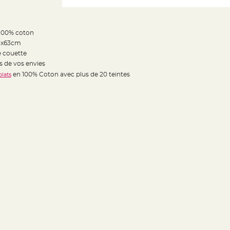
100% coton
 63x63cm
e couette
ès de vos envies
en 100% Coton avec plus de 20 teintes
plats