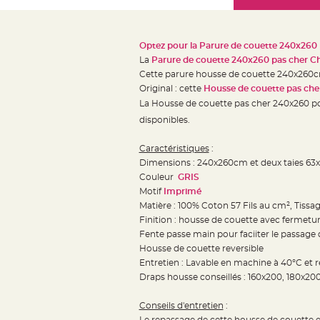
Mariage
the
Décoration
images
table
gallery
Optez pour la Parure de couette 240x260
mariage
La
Parure de couette 240x260 pas cher C
Bougeoirs
Cette parure housse de couette 240x260cm 
et
Original : cette
Housse de couette pas ch
La
Housse de couette pas cher 240x260 p
Photophores
disponibles.
Bougie
décoration
Caractéristiques
:
Centre
Dimensions : 240x260cm et deux taies 6
de
Couleur
GRIS
table
Motif
Imprimé
Matière : 100% Coton 57 Fils au cm², Tissag
&
Finition : housse de couette avec fermeture
Vase
Fente passe main pour faciiter le passage 
Mariage
Housse de couette reversible
Chemin
Entretien : Lavable en machine à 40°C et r
de
Draps housse conseillés : 160x200, 180x2
table
Conseils d'entretien
:
Mariage