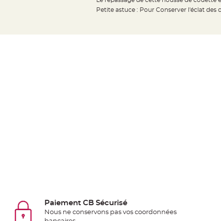
Le repassage de cette housse de couette 
jetable
Petite astuce : Pour Conserver l'éclat des c
Chevalet
de
table
Mariage
Colombe,
Papillon,
Cage
oiseau
Confettis
et
Pétale
de
rose
Déco
Ardoise
Déco
Paiement CB Sécurisé
Naturelle
Nous ne conservons pas vos coordonnées
Mariage