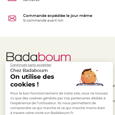
bancaires
Deco
Paillette
Commande expédiée le jour même
et
Si commande avant 14h
Strass
Déco
Plume
Mariage
Fleurs
décoratives
Mariage
Continuer sans accepter
Marque
Chez Badaboum
place
Liens Utiles
On utilise des
Legal
et
cookies !
porte
- Questions / Réponses
- Conditions Généra
nom
- Nous contacter
Pour le bon fonctionnement de notre site, vous ne trouvez
- RGPD
Menu,
ici que des cookies générés par nos partenaires dédiés à
- Suivre une commande
- Règles de confiden
Carte
l'expérience de l'utilisateur. Ils nous permettent de
comprendre ce qui marche et ce qui marche moins bien
- Retourner un article
- Cookies
d'Invitation
à travers votre visite sur Badaboum.fr