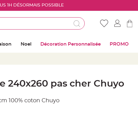
OUS 1H DÉSORMAIS POSSIBLE
Déjà client ?
Connectez vous pour retrouver vos coups de
aison
Noel
Décoration Personnalisée
PROMO
coeur
Me connecter
Mot de passe oublié ?
te 240x260 pas cher Chuyo
Nouveau client ?
 cm 100% coton Chuyo
Créer mon compte