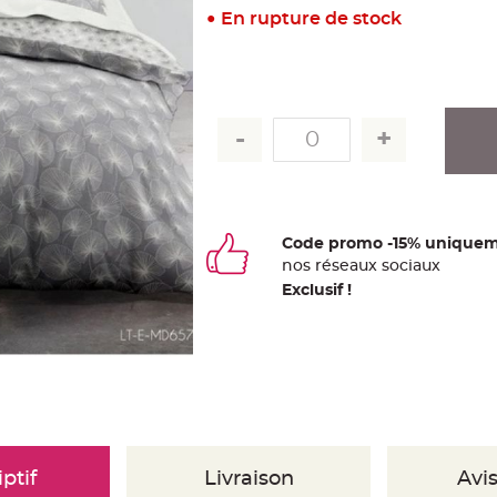
En rupture de stock
Code promo -15% uniquem
nos
ré
seaux
sociaux
Exclusif !
ptif
Livraison
Avis