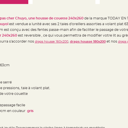
 pas cher Chuyo, une housse de couette 240x260
de la marque TODAY EN 
huyol
est vendue a lunité avec ses 2 taies d'oreillers assorties a volant plat
est conçu avec des fentes passe-main afin de faciliter le passage de votr
er 240x260
est reversible , ce qui vous permettra de modifier votre lit au gr
ourra s'accorder nos
,
et nos
draps housse 160x200
draps housse 180x200
draps 
3x63cm
e serré
 pressions, taie à volant plat.
de votre couette
epassage facile
00cm en couleur
gris