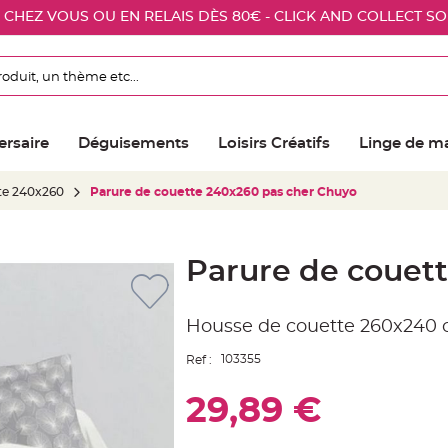
E CHEZ VOUS OU EN RELAIS DÈS 80€ - CLICK AND COLLECT S
ersaire
Déguisements
Loisirs Créatifs
Linge de m
te 240x260
Parure de couette 240x260 pas cher Chuyo
Parure de couet
Housse de couette 260x240
103355
Ref :
29,89 €