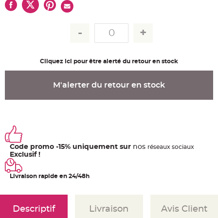
u
m
B
a
n
d
e
r
o
Cliquez ici pour être alerté du retour en stock
l
e
e
t
M'alerter du retour en stock
g
u
i
r
l
a
n
d
e
m
a
Code promo -15% uniquement sur
nos
ré
seaux
sociaux
r
Exclusif !
i
a
g
e
Livraison rapide en 24/48h
H
o
u
Descriptif
Livraison
Avis Client
s
s