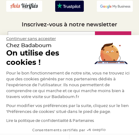
S
u
s
p
e
n
Inscrivez-vous à notre newsletter
s
i
o
n
Inscription
Continuer sans accepter
b
o
Chez Badaboum
u
l
On utilise des
e
Espace Pro
p
cookies !
a
p
i
Demander un devis
e
Pour le bon fonctionnement de notre site, vous ne trouvez ici
r
que des cookies générés par nos partenaires dédiés à
l'expérience de l'utilisateur. Ils nous permettent de
T
a
comprendre ce qui marche et ce qui marche moins bien à
p
travers votre visite sur Badaboum.fr
i
s
d
Pour modifier vos préférences par la suite, cliquez sur le lien
e
'Préférences de cookies' situé dans le pied de page.
s
a
l
Lire la politique de confidentialité & Partenaires
RGPD
l
e
Consentements certifiés par
e
t
T