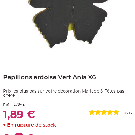
e
A
r
t
i
c
l
e
L
u
m
i
n
e
u
x
Skip
B
to
a
Papillons ardoise Vert Anis X6
the
l
beginning
l
o
of
n
Prix les plus bas sur votre décoration Mariage & Fêtes pas
the
m
chère
a
images
r
gallery
i
279VE
Ref :
a
g
1,89 €
1
avis
e
&
H
En rupture de stock
é
l
i