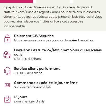
e
d
e
6 papillons ardoise Dimensions: 4x7cm Couleur du produit:
c
Naturel / Vert / Fushia / Argent Conçu pour se fixer sur les verres,
h
a
vêtements, ou autres avec sa petite pince en bois incorporé Vous
i
s
pourrez ainsi placer vos invités grâce a cet accessoire
e
indispensable .
m
a
r
i
Paiement CB Sécurisé
a
Nous ne conservons pas vos coordonnées bancaires
g
e
Livraison Gratuite 24/48h chez Vous ou en Relais
L
a
colis
n
Dès 80€ d'achats
t
e
r
n
Service client performant
e
+50 000 avis client
v
o
l
a
Commande expédiée le jour même
n
Si commande avant 14h
t
e
e
t
15 jours
f
pour changer d'avis
l
o