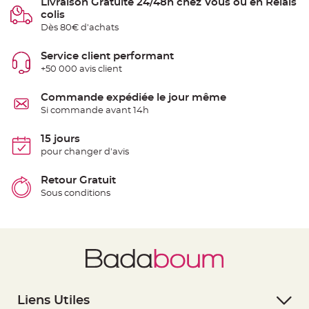
Livraison Gratuite 24/48h chez Vous ou en Relais
e
colis
n
t
Dès 80€ d'achats
u
r
e
Service client performant
M
a
+50 000 avis client
r
i
a
Commande expédiée le jour même
g
e
Si commande avant 14h
D
15 jours
é
pour changer d'avis
c
o
r
Retour Gratuit
a
Sous conditions
t
i
o
n
t
a
b
l
e
Liens Utiles
m