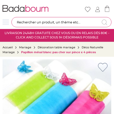
Nouveautés
Mariage
D
Re
é
c
LIVRAISON 24/48H GRATUITE CHEZ VOUS OU EN RELAIS DÈS 80€ -
o
CLICK AND COLLECT SOUS 1H DÉSORMAIS POSSIBLE
r
a
Accueil
Mariage
Décoration table mariage
Déco Naturelle
t
Mariage
Papillon métal blanc pas cher sur pince x 4 pièces
i
o
Skip
n
to
s
the
a
end
l
of
l
the
e
images
m
gallery
a
r
i
a
g