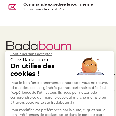
à
Commande expédiée le jour même
dragées
Si commande avant 14h
Contenant
Dragées
Plastique
Transparent
Contenant
à
dragées
Continuer sans accepter
en
Chez Badaboum
tulle
Liens Utiles
On utilise des
Legal
Contenant
cookies !
- Questions / Réponses
- Conditions Généra
à
- Nous contacter
Pour le bon fonctionnement de notre site, vous ne trouvez
- RGPD
dragées
ici que des cookies générés par nos partenaires dédiés à
en
- Suivre une commande
- Règles de confiden
l'expérience de l'utilisateur. Ils nous permettent de
verre
comprendre ce qui marche et ce qui marche moins bien
- Retourner un article
- Cookies
Contenant
à travers votre visite sur Badaboum.fr
- Paiement Sécurisé
- Plan du site
à
Pour modifier vos préférences par la suite, cliquez sur le
- Paiement en Plusieurs fois
dragées
lien 'Préférences de cookies' situé dans le pied de page.