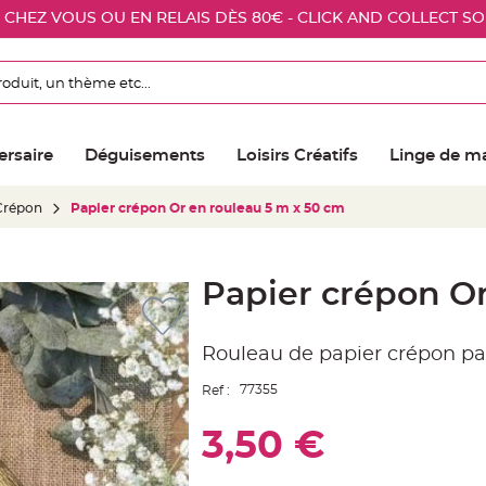
E CHEZ VOUS OU EN RELAIS DÈS 80€ - CLICK AND COLLECT S
ersaire
Déguisements
Loisirs Créatifs
Linge de m
Crépon
Papier crépon Or en rouleau 5 m x 50 cm
Papier crépon Or
Rouleau de papier crépon pa
77355
Ref :
3,50 €