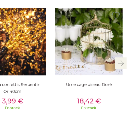
 confettis Serpentin
Urne cage oiseau Doré
Or 40cm
outer Au Panier
Ajouter Au Panier
3,99 €
18,42 €
En stock
En stock