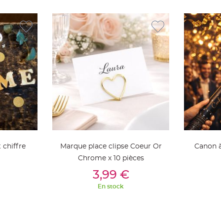
 chiffre
Marque place clipse Coeur Or
Canon à
Chrome x 10 pièces
ier
Ajouter Au Panier
Aj
3,99 €
En stock