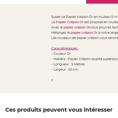
Mariage
the
Décoration
images
table
gallery
Super ce
Papier crépon Or en rouleau 5 m ! 
mariage
Le
Papier Crépon Or
est proposé en roulea
Bougeoirs
Avec le
papier crépon Or
vous pourrez facil
et
Mélangez le
papier crépon Or
à notre larg
Les rouleaux de papier crépon vous seront p
Photophores
Bougie
Caractéristiques :
décoration
- Couleur Or
Centre
- Matière : Papier Crépon qualité supérieu
de
- Longueur : 5 Mètres
- Largeur : 50 cm
table
&
z
Vase
Mariage
Chemin
de
table
Ces produits peuvent vous intéresser
Mariage