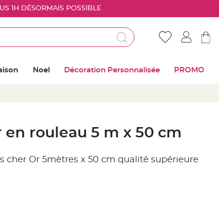
OUS 1H DÉSORMAIS POSSIBLE
Déjà client ?
Connectez vous pour retrouver vos coups de
aison
Noel
Décoration Personnalisée
PROMO
coeur
Me connecter
Mot de passe oublié ?
 en rouleau 5 m x 50 cm
Nouveau client ?
s cher Or 5mètres x 50 cm qualité supérieure
Créer mon compte