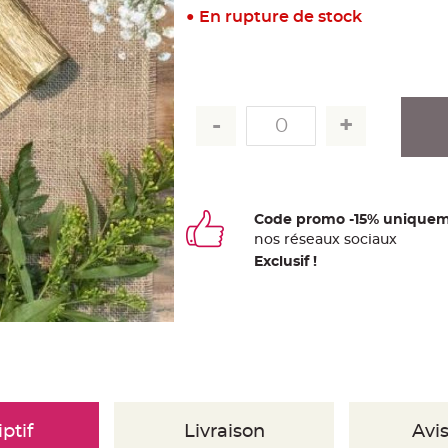
En rupture de stock
Code promo -15% uniquem
nos
ré
seaux
sociaux
Exclusif !
ptif
Livraison
Avis