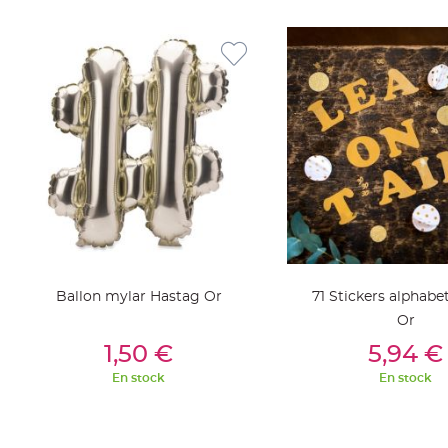
jetable
Chevalet
de
table
Mariage
Colombe,
Papillon,
Cage
oiseau
Confettis
et
Pétale
Ballon mylar Hastag Or
71 Stickers alphabet
de
Or
rose
Ajouter Au Panier
Ajouter Au Pan
Déco
1,50 €
5,94 €
Ardoise
En stock
En stock
Déco
Naturelle
Mariage