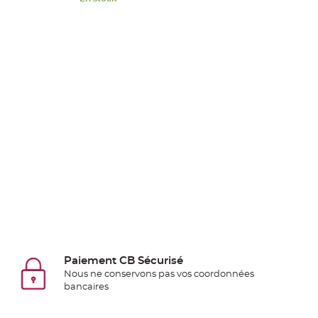
Pics
pour
Déco
Gateau
Rond
de
serviette
table
de
mariage
Contenant
Dragées
Mariage
Boite
à
dragées
Paiement CB Sécurisé
Nous ne conservons pas vos coordonnées
Bourse
bancaires
et
sac