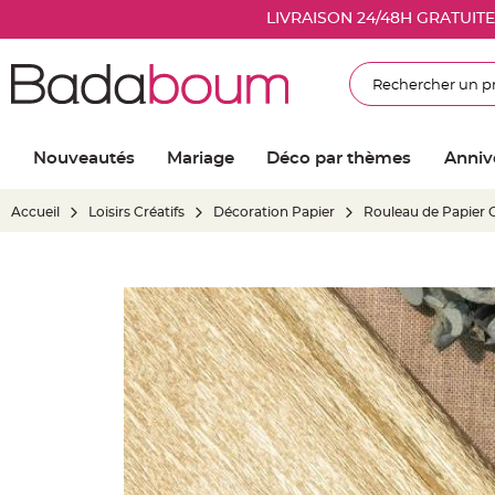
Nouveautés
LIVRAISON 24/48H GRATUIT
Mariage
Décoration
Rechercher
salle
mariage
Article
Nouveautés
Mariage
Déco par thèmes
Anniv
Lumineux
Ballon
Accueil
Loisirs Créatifs
Décoration Papier
Rouleau de Papier 
mariage
&
Hélium
Skip
Banderole
to
et
the
guirlande
end
mariage
of
Housse
the
de
images
chaise
gallery
mariage