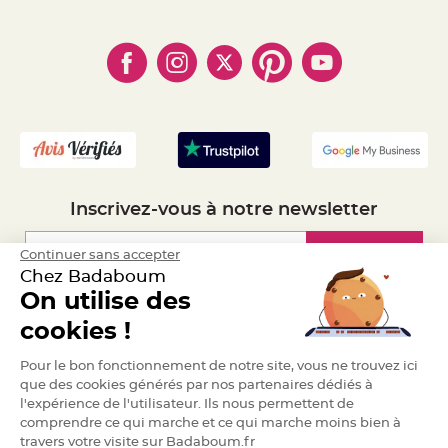
- Paiement Sécurisé
- Règles de confidentialité
a
- Qui somme-nous ?
r
- Paiement en Plusieurs fois
- Cookies
- Obtenez des Remises
i
- Marques
- Plan du site
- Livraison Rapide 24h
a
g
- Mandat Administratif
e
- Recrutement
B
o
u
g
e
o
i
Inscrivez-vous à notre newsletter
r
s
e
t
Inscription
Continuer sans accepter
P
Chez Badaboum
h
o
On utilise des
t
o
Espace Pro
p
cookies !
h
o
Demander un devis
r
Pour le bon fonctionnement de notre site, vous ne trouvez ici
e
que des cookies générés par nos partenaires dédiés à
s
l'expérience de l'utilisateur. Ils nous permettent de
B
comprendre ce qui marche et ce qui marche moins bien à
o
u
travers votre visite sur Badaboum.fr