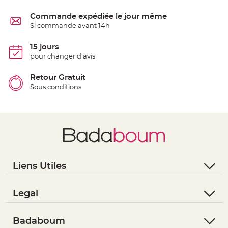
e
n
Commande expédiée le jour même
t
u
Si commande avant 14h
r
e
M
15 jours
a
r
pour changer d'avis
i
a
g
Retour Gratuit
e
Sous conditions
D
é
c
o
r
a
t
i
Liens Utiles
o
n
- Questions / Réponses
t
a
- Nous contacter
Legal
b
- Suivre une commande
- Conditions Générales de Vente
l
e
- Retourner un article
- RGPD
Badaboum
m