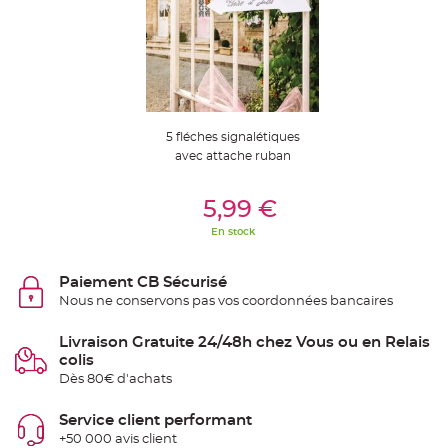
S
u
s
p
e
n
s
i
o
n
b
5 fléches signalétiques
o
u
avec attache ruban
l
e
p
Ajouter Au Panier
a
5,99 €
p
i
En stock
e
r
T
Paiement CB Sécurisé
a
Nous ne conservons pas vos coordonnées bancaires
p
i
s
d
Livraison Gratuite 24/48h chez Vous ou en Relais
e
colis
s
a
Dès 80€ d'achats
l
l
e
Service client performant
e
t
+50 000 avis client
T