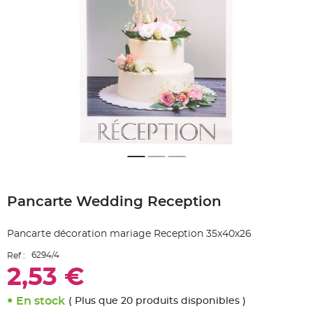
e
A
r
t
i
c
l
e
L
u
m
i
n
e
u
x
B
a
Skip
l
to
l
o
Pancarte Wedding Reception
the
n
beginning
m
a
of
r
Pancarte décoration mariage Reception 35x40x26
the
i
images
a
6294/4
Ref :
g
gallery
e
2,53 €
&
H
é
l
En stock
( Plus que 20 produits disponibles )
i