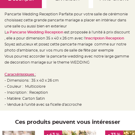
e
d
e
c
Pancarte Wedding Reception Parfaite pour votre salle de cérémonie
h
a
choisissez cette grande pancarte mariage a placer en intérieur dans
i
une salle ou aussi bien en exterieur
s
e
L
a Pancarte Wedding Reception
est proposée à l'unité à prix discount
m
a
, elle a pour dimension 35 x 40 x 26 cm avec l'
inscription Reception
r
Soyez astucieux et posez cette pancarte mariage comme sur notre
i
a
photo d'ambiance, sur vos murs de salle de fête par exemple
g
e
Vous pourrez accorder la pancarte wedding avec notre large gamme
de decoration mariage sur le theme WEDDING
L
a
n
Caractéristiques :
t
e
- Dimensions : 35 x 40 x 26 cm
r
- Couleur : Multicolore
n
e
- Inscription : Reception
v
o
- Matière: Carton Satin
l
- Vendue à l'unité avec sa ficelle d'accroche
a
n
t
e
e
Ces produits peuvent vous intéresser
t
f
l
o
- 43 %
- 33 %