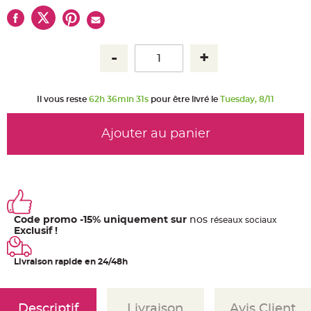
u
m
B
a
n
d
e
r
o
l
Il vous reste
62h 36min 31s
pour être livré le
Tuesday, 8/11
e
e
t
g
Ajouter au panier
u
i
r
l
a
n
d
e
m
a
r
Code promo -15% uniquement sur
nos
ré
seaux
sociaux
i
Exclusif !
a
g
e
Livraison rapide en 24/48h
H
o
u
s
s
Descriptif
Livraison
Avis Client