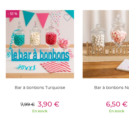
Deco
Paillette
- 51 %
et
Strass
Déco
Plume
Mariage
Fleurs
décoratives
Mariage
Marque
place
Bar à bonbons Turquoise
Bar à bonbons Na
et
porte
Ajouter Au Panier
Ajouter Au Pan
nom
3,90 €
6,50 €
7,99 €
Menu,
En stock
En stock
Carte
d'Invitation