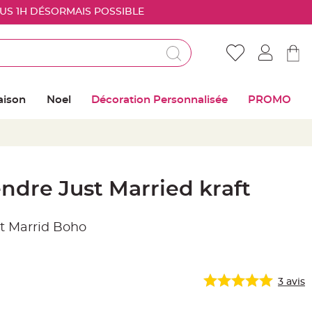
OUS 1H DÉSORMAIS POSSIBLE
Déjà client ?
Connectez vous pour retrouver vos coups de
aison
Noel
Décoration Personnalisée
PROMO
coeur
Me connecter
Mot de passe oublié ?
ndre Just Married kraft
Nouveau client ?
st Marrid Boho
Créer mon compte
3
avis