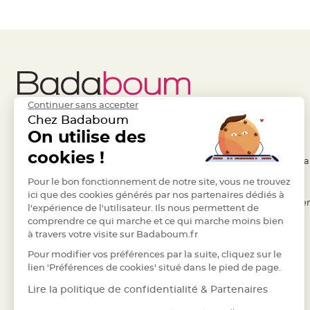
à
dragées
Contenant
Dragées
Plastique
Transparent
Continuer sans accepter
Contenant
Chez Badaboum
à
Liens Utiles
On utilise des
Legal
dragées
cookies !
en
- Questions / Réponses
- Conditions Généra
tulle
- Nous contacter
Pour le bon fonctionnement de notre site, vous ne trouvez
- RGPD
Contenant
ici que des cookies générés par nos partenaires dédiés à
- Suivre une commande
- Règles de confiden
à
l'expérience de l'utilisateur. Ils nous permettent de
comprendre ce qui marche et ce qui marche moins bien
dragées
- Retourner un article
- Cookies
à travers votre visite sur Badaboum.fr
en
- Paiement Sécurisé
- Plan du site
Pour modifier vos préférences par la suite, cliquez sur le
verre
- Paiement en Plusieurs fois
lien 'Préférences de cookies' situé dans le pied de page.
Contenant
- Marques
à
Lire la politique de confidentialité & Partenaires
dragées