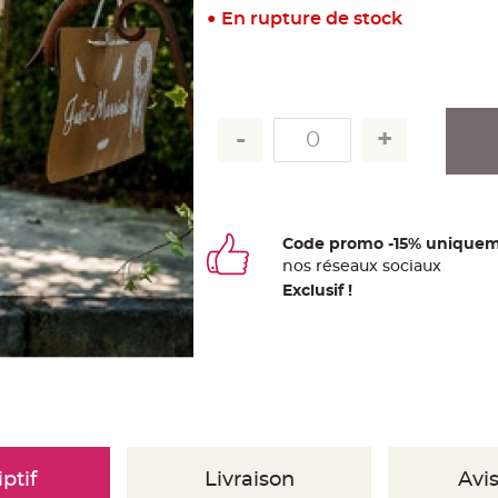
En rupture de stock
Code promo -15% uniquem
nos
ré
seaux
sociaux
Exclusif !
ptif
Livraison
Avis