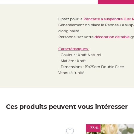
Mariage
the
Décoration
images
table
gallery
Optez pour la
Pancarte a suspendre Just M
mariage
Généralement on place le Panneau a suspe
Bougeoirs
d'originalité
et
Personnalisez votre
décoration de table
gr
Photophores
Caractéristiques :
Bougie
- Couleur : Kraft Naturel
décoration
- Matière : Kraft
Centre
- Dimensions : 15x25cm Double Face
de
Vendu à l'unité
table
&
Vase
Mariage
Ces produits peuvent vous intéresser
Chemin
de
table
- 33 %
Mariage