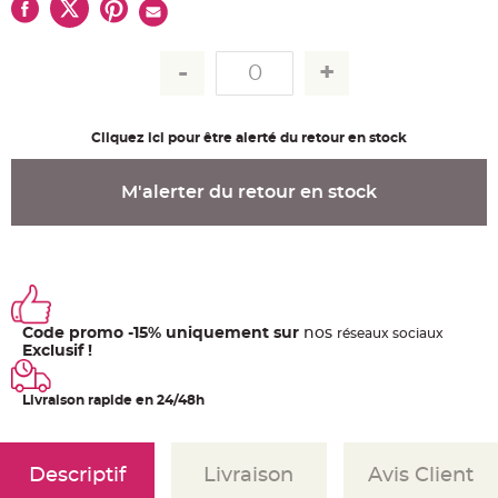
u
m
B
a
n
d
e
r
o
Cliquez ici pour être alerté du retour en stock
l
e
e
t
M'alerter du retour en stock
g
u
i
r
l
a
n
d
e
m
Code promo -15% uniquement sur
nos
a
ré
seaux
sociaux
r
Exclusif !
i
a
g
e
Livraison rapide en 24/48h
H
o
u
Descriptif
Livraison
Avis Client
s
s