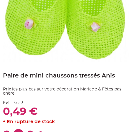
e
A
r
t
i
c
l
e
L
u
m
i
n
e
u
x
Skip
B
to
a
Paire de mini chaussons tressés Anis
the
l
beginning
l
o
of
n
Prix les plus bas sur votre décoration Mariage & Fêtes pas
the
m
chère
a
images
r
gallery
i
72518
Ref :
a
g
0,49 €
e
&
H
En rupture de stock
é
l
i