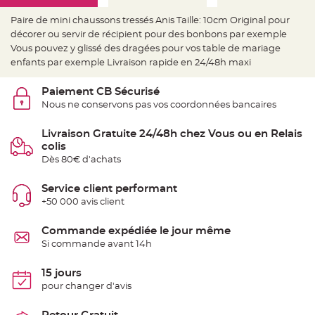
e
d
e
Paire de mini chaussons tressés Anis Taille: 10cm Original pour
c
décorer ou servir de récipient pour des bonbons par exemple
h
a
Vous pouvez y glissé des dragées pour vos table de mariage
i
s
enfants par exemple Livraison rapide en 24/48h maxi
e
m
a
Paiement CB Sécurisé
r
i
Nous ne conservons pas vos coordonnées bancaires
a
g
e
Livraison Gratuite 24/48h chez Vous ou en Relais
colis
L
Dès 80€ d'achats
a
n
t
e
Service client performant
r
+50 000 avis client
n
e
v
o
Commande expédiée le jour même
l
Si commande avant 14h
a
n
t
e
15 jours
e
pour changer d'avis
t
f
l
o