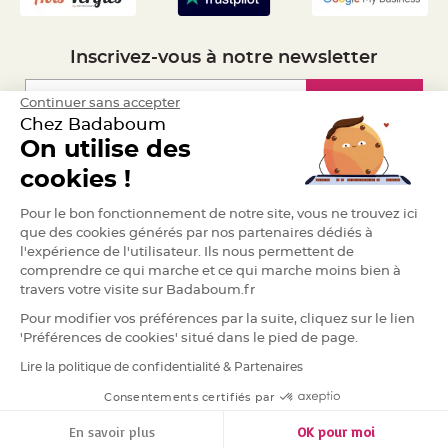
S
u
s
p
e
Inscrivez-vous à notre newsletter
n
s
i
Inscription
Continuer sans accepter
o
n
Chez Badaboum
b
o
On utilise des
u
l
Espace Pro
cookies !
e
p
a
Demander un devis
p
Pour le bon fonctionnement de notre site, vous ne trouvez ici
i
que des cookies générés par nos partenaires dédiés à
e
r
l'expérience de l'utilisateur. Ils nous permettent de
comprendre ce qui marche et ce qui marche moins bien à
T
travers votre visite sur Badaboum.fr
a
p
i
Pour modifier vos préférences par la suite, cliquez sur le lien
s
'Préférences de cookies' situé dans le pied de page.
d
e
s
Lire la politique de confidentialité & Partenaires
RGPD
a
l
Consentements certifiés par
l
e
e
En savoir plus
OK pour moi
t
T