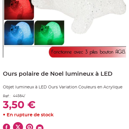
e
A
r
t
i
c
l
e
L
u
m
i
n
e
u
x
Skip
B
to
a
Ours polaire de Noel lumineux à LED
the
l
beginning
l
o
of
n
Objet lumineux à LED Ours Variation Couleurs en Acrylique
the
m
a
images
r
44564/
Ref :
gallery
i
3,50 €
a
g
e
&
En rupture de stock
H
é
l
i