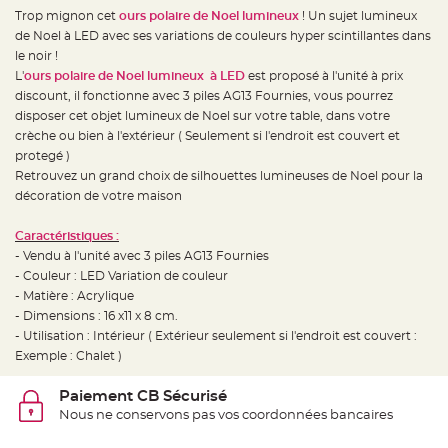
e
d
Trop mignon cet
ours polaire de Noel lumineux
! Un sujet lumineux
e
de Noel à LED avec ses variations de couleurs hyper scintillantes dans
c
h
le noir !
a
i
L'
ours polaire de Noel lumineux
à LED
est proposé à l'unité à prix
s
discount, il fonctionne avec 3 piles AG13 Fournies, vous pourrez
e
m
disposer cet objet lumineux de Noel sur votre table, dans votre
a
r
crèche ou bien à l'extérieur ( Seulement si l'endroit est couvert et
i
protegé )
a
g
Retrouvez un grand choix de silhouettes lumineuses de Noel pour la
e
décoration de votre maison
L
a
Caractéristiques :
n
t
- Vendu à l'unité avec 3 piles AG13 Fournies
e
r
- Couleur : LED Variation de couleur
n
- Matière : Acrylique
e
v
- Dimensions :
16 x11 x 8 cm.
o
l
- Utilisation : Intérieur ( Extérieur seulement si l'endroit est couvert :
a
Exemple : Chalet )
n
t
e
Paiement CB Sécurisé
e
t
Nous ne conservons pas vos coordonnées bancaires
f
l
o