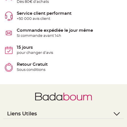
Dès 80€ d'achats
S
u
s
p
Service client performant
e
+50 000 avis client
n
s
i
o
Commande expédiée le jour même
n
Si commande avant 14h
b
o
u
l
15 jours
e
pour changer d'avis
p
a
p
i
Retour Gratuit
e
Sous conditions
r
T
a
p
i
s
d
e
s
a
l
Liens Utiles
l
e
e
- Questions / Réponses
t
T