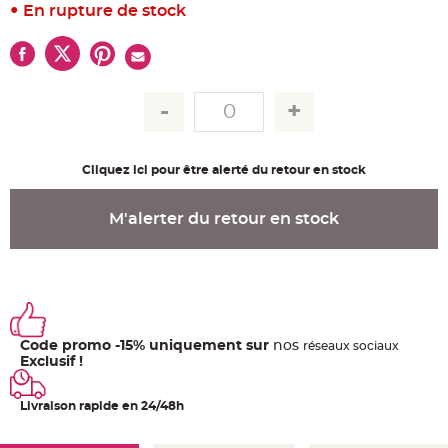
u
En rupture de stock
m
B
a
n
d
e
r
o
l
e
e
t
Cliquez ici pour être alerté du retour en stock
g
u
i
r
M'alerter du retour en stock
l
a
n
d
e
m
a
r
i
a
Code promo -15% uniquement sur
nos
ré
seaux
sociaux
g
e
Exclusif !
H
o
Livraison rapide en 24/48h
u
s
s