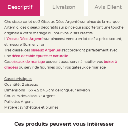
e
d
Descriptif
Livraison
Avis Client
e
c
h
a
i
Choisissez ce lot de 2 Oiseaux Déco Argenté sur pince de la marque
s
Artémio, des oiseaux décoratifs sur pince qui apporteront une touche
e
m
originale a votre mariage ou pour vos loisirs créatifs.
a
r
L'
Oiseau Déco Argenté
sur pinceest vendu en lot de 2 a prix discount,
i
et mesure 16cm environ
a
g
Très classe
,
ces
oiseaux Argentés
s'accorderont parfaitement avec
e
une
déco de table épurée et naturelle
L
Ces
oiseaux de mariage
peuvent aussi servir à habiller vos
boites à
a
dragées
ou servir de figurines pour vos gateaux de mariage
n
t
e
r
Caractéristiques
n
Quantité : 2 oiseaux
e
v
Dimensions : 16 x 4.5 x 4.5 cm de longueur environ
o
l
Couleurs des oiseaux : Argent
a
Paillettes Argent
n
t
Matière : synthétique et plumes
e
e
t
f
l
Ces produits peuvent vous intéresser
o