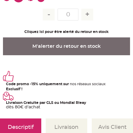
u
m
B
a
n
d
e
Cliquez ici pour être alerté du retour en stock
r
o
l
e
M'alerter du retour en stock
e
t
g
u
i
r
l
a
n
d
e
Code promo -15% uniquement sur
nos réseaux sociaux
m
a
Exclusif !
r
i
a
Livraison Gratuite par GLS ou Mondial Rleay
g
e
dès 80€ d'achat
H
o
u
Descriptif
Livraison
Avis Client
s
s