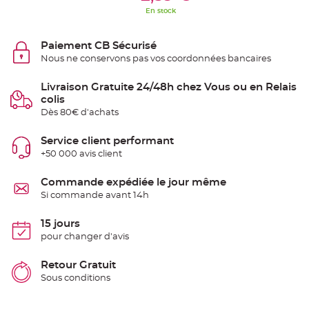
S
En stock
u
s
p
e
Paiement CB Sécurisé
n
s
Nous ne conservons pas vos coordonnées bancaires
i
o
n
Livraison Gratuite 24/48h chez Vous ou en Relais
b
o
colis
u
Dès 80€ d'achats
l
e
p
a
Service client performant
p
+50 000 avis client
i
e
r
Commande expédiée le jour même
T
Si commande avant 14h
a
p
i
15 jours
s
d
pour changer d'avis
e
s
a
Retour Gratuit
l
l
Sous conditions
e
e
t
T