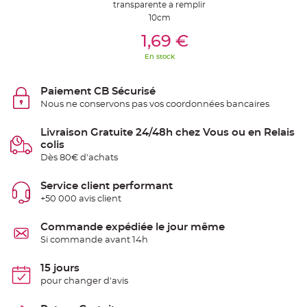
transparente a remplir
t
t
10cm
a
Ajouter Au Panier
n
1,69 €
t
e
En stock
N
o
e
Paiement CB Sécurisé
u
d
Nous ne conservons pas vos coordonnées bancaires
h
o
u
Livraison Gratuite 24/48h chez Vous ou en Relais
s
s
colis
e
Dès 80€ d'achats
d
e
c
h
Service client performant
a
+50 000 avis client
i
s
e
d
Commande expédiée le jour même
e
Si commande avant 14h
M
a
r
i
15 jours
a
pour changer d'avis
g
e