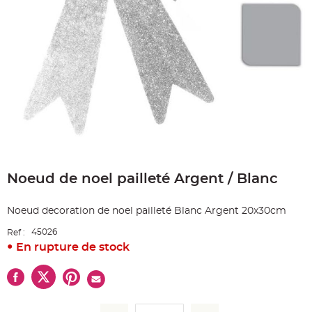
e
A
r
t
i
c
l
e
L
u
m
i
n
e
u
x
Skip
B
to
a
Noeud de noel pailleté Argent / Blanc
the
l
beginning
l
o
of
n
Noeud decoration de noel pailleté Blanc Argent 20x30cm
the
m
a
images
r
45026
Ref :
gallery
i
En rupture de stock
a
g
e
&
H
é
l
i