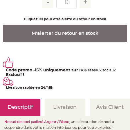
u
m
B
a
Cliquez ici pour être alerté du retour en stock
n
d
e
r
M'alerter du retour en stock
o
l
e
e
t
g
u
i
r
l
a
Code promo -15% uniquement sur
nos
ré
seaux
sociaux
n
Exclusif !
d
e
m
a
Livraison rapide en 24/48h
r
i
a
g
e
Descriptif
Livraison
Avis Client
H
o
u
Noeud de noel pailleté Argent / Blanc
, une décoration de noel a
s
s
suspendre dans votre maison intérieur ou pour votre exterieur