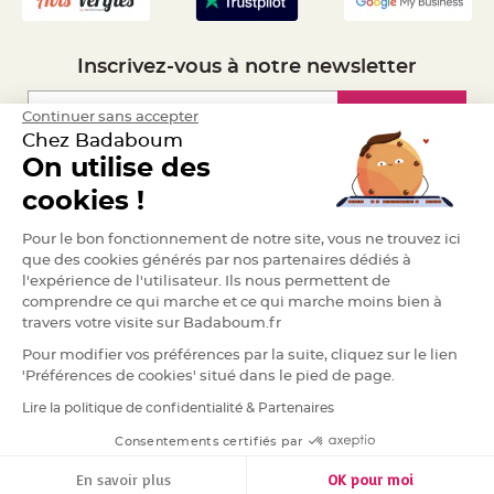
e
n
t
u
Inscrivez-vous à notre newsletter
r
e
M
a
Inscription
Continuer sans accepter
r
i
Chez Badaboum
a
g
On utilise des
e
Espace Pro
cookies !
D
é
Demander un devis
Pour le bon fonctionnement de notre site, vous ne trouvez ici
c
que des cookies générés par nos partenaires dédiés à
o
l'expérience de l'utilisateur. Ils nous permettent de
r
a
comprendre ce qui marche et ce qui marche moins bien à
t
travers votre visite sur Badaboum.fr
i
Pour modifier vos préférences par la suite, cliquez sur le lien
o
'Préférences de cookies' situé dans le pied de page.
n
t
Lire la politique de confidentialité & Partenaires
RGPD
a
b
Consentements certifiés par
l
e
En savoir plus
OK pour moi
m