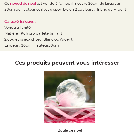
e
Ce
noeud de noel
est vendu à l'unité, il mesure 20cm de large sur
d
e
30cm de hauteur et il est disponible en 2 couleurs : Blanc ou Argent
c
h
a
Caractéristiques :
i
s
Vendu a l'unité
e
m
Matière : Polypro pailleté brillant
a
2 couleurs aux choix : Blanc ou Argent
r
i
Largeur : 20cm, Hauteur30cm
a
g
e
Ces produits peuvent vous intéresser
L
a
n
t
e
r
n
e
v
o
l
a
n
t
e
e
t
f
l
Boule de noel
o