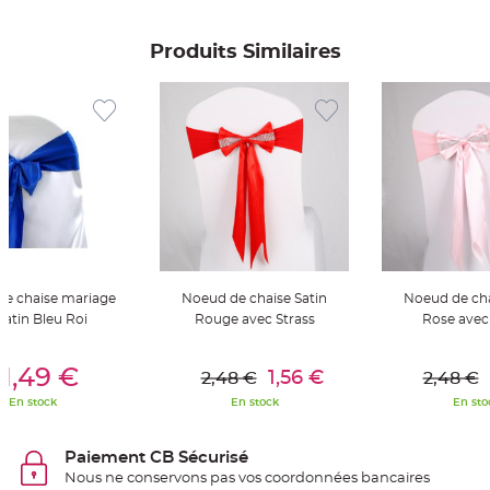
S
u
s
p
Produits Similaires
e
n
s
i
o
n
b
o
u
l
e
p
a
p
i
e
r
e chaise mariage
Noeud de chaise Satin
Noeud de cha
T
a
satin Bleu Roi
Rouge avec Strass
Rose avec 
p
i
er Au Panier
Ajouter Au Panier
Ajouter A
s
d
1,49 €
1,56 €
2,48 €
2,48 €
e
s
En stock
En stock
En sto
a
l
l
e
Paiement CB Sécurisé
e
t
Nous ne conservons pas vos coordonnées bancaires
T