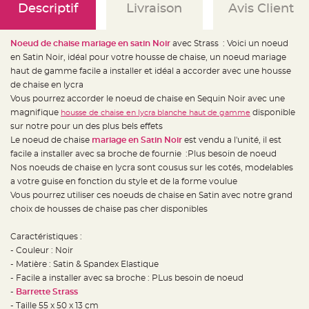
e
Descriptif
Livraison
Avis Client
d
e
c
h
Noeud de chaise mariage en satin Noir
avec Strass : Voici un noeud
a
i
en Satin Noir, idéal pour votre housse de chaise, un noeud mariage
s
e
haut de gamme facile a installer et idéal a accorder avec une housse
m
de chaise en lycra
a
r
Vous pourrez accorder le noeud de chaise en Sequin Noir avec une
i
a
magnifique
disponible
housse de chaise en lycra blanche haut de gamme
g
sur notre pour un des plus bels effets
e
Le noeud de chaise
mariage en Satin Noir
est vendu a l'unité, il est
L
facile a installer avec sa broche de fournie :Plus besoin de noeud
a
n
Nos noeuds de chaise en lycra sont cousus sur les cotés, modelables
t
a votre guise en fonction du style et de la forme voulue
e
r
Vous pourrez utiliser ces noeuds de chaise en Satin avec notre grand
n
e
choix de housses de chaise pas cher disponibles
v
o
l
Caractéristiques :
a
n
- Couleur : Noir
t
- Matière : Satin & Spandex Elastique
e
e
- Facile a installer avec sa broche : PLus besoin de noeud
t
f
-
Barrette Strass
l
- Taille 55 x 50 x 13 cm
o