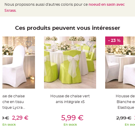
t
Nous proposons aussi d'autres coloris pour ce
noeud en satin avec
t
a
Strass
.
n
t
e
Ces produits peuvent vous intéresser
N
o
e
- 23 %
u
d
h
o
u
s
s
e
d
e
c
h
a
i
s
e
sse de chaise
Housse de chaise vert
Housse de
d
nche en tissu
anis intégrale x5
Blanche en
e
M
astique Lycra
Elastique
a
er Au Panier
Ajouter Au Panier
Ajouter A
r
erselle Spandex
Universelle
5,99 €
i
2,29 €
99 €
2,99 €
a
g
En stock
En stock
En sto
e