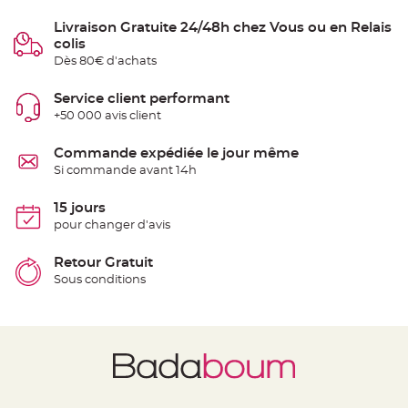
e
n
Livraison Gratuite 24/48h chez Vous ou en Relais
t
colis
u
r
Dès 80€ d'achats
e
M
a
Service client performant
r
i
+50 000 avis client
a
g
e
Commande expédiée le jour même
Si commande avant 14h
D
é
c
15 jours
o
pour changer d'avis
r
a
Retour Gratuit
t
Sous conditions
i
o
n
t
a
b
l
e
m