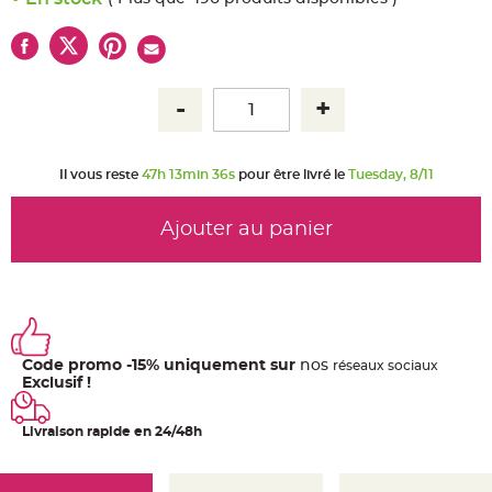
u
m
B
a
n
d
e
r
o
l
e
e
Il vous reste
47h 13min 36s
pour être livré le
Tuesday, 8/11
t
g
u
i
Ajouter au panier
r
l
a
n
d
e
m
a
r
i
Code promo -15% uniquement sur
nos
ré
seaux
sociaux
a
g
Exclusif !
e
H
Livraison rapide en 24/48h
o
u
s
s