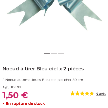
e
A
r
t
i
c
l
e
L
u
m
i
n
e
u
x
B
a
Skip
l
to
l
Noeud à tirer Bleu ciel x 2 pièces
the
o
n
beginning
m
of
a
2 Noeud automatiques Bleu ciel pas cher 50 cm
r
the
i
images
a
11383BE
Ref :
g
gallery
e
1,50 €
4
avis
&
H
é
l
En rupture de stock
i