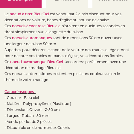
e
d
e
c
Le
noeud à tirer Bleu Ciel
est vendu par 2 à prix discount pour vos
h
a
décorations de voiture, bancs d'église ou housse de chaise
i
Ces
noeuds à tirer rose Bleu ciel
s'ouvrent en quelques secondes en
s
e
tirant simplement sur la languette du ruban
m
a
Ces
noeuds automatiques
sont de dimensions 50 cm ouvert avec
r
une largeur de ruban 50 mm
i
a
Superbes pour décorer le capot de la voiture des mariés et également
g
e
pour décorer vos tables ou bancs d'église, vos décorations florales
Ce
noeud automatique Bleu Ciel
s'accordera parfaitement avec une
L
décoration de mariage Bleu ciel
a
n
Ces noeuds automatiques existent en plusieurs couleurs selon le
t
e
thème de votre mariage
r
n
e
Caractéristiques :
v
o
- Couleur : Bleu ciel
l
- Matière : Polypropylène ( Plastique )
a
n
- Dimensions Ouvert : Ø 50 cm
t
e
- Largeur Ruban : 50 mm
e
- Vendu par lot de 2 pièces
t
f
- Disponible en de nombreux Coloris
l
o