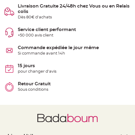
S
Livraison Gratuite 24/48h chez Vous ou en Relais
u
s
colis
p
e
Dès 80€ d'achats
n
s
i
Service client performant
o
n
+50 000 avis client
b
o
u
Commande expédiée le jour même
l
e
Si commande avant 14h
p
a
p
15 jours
i
e
pour changer d'avis
r
Retour Gratuit
T
a
Sous conditions
p
i
s
d
e
s
a
l
l
e
e
t
T