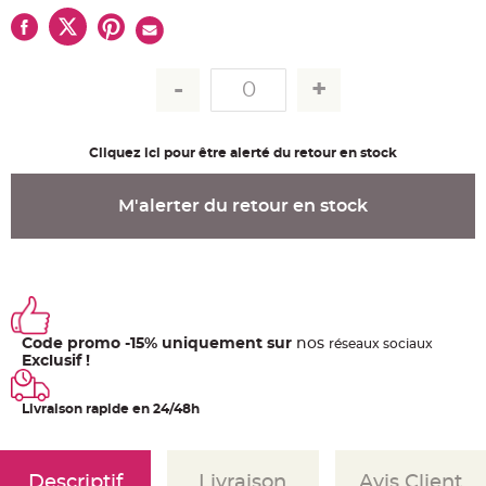
u
m
B
a
n
d
e
r
o
l
Cliquez ici pour être alerté du retour en stock
e
e
t
g
M'alerter du retour en stock
u
i
r
l
a
n
d
e
m
a
r
Code promo -15% uniquement sur
nos
ré
seaux
sociaux
i
Exclusif !
a
g
e
Livraison rapide en 24/48h
H
o
u
s
s
Descriptif
Livraison
Avis Client