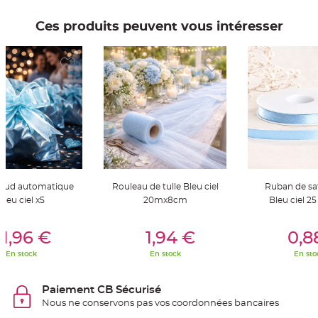
t
t
a
Ces produits peuvent vous intéresser
n
t
e
N
o
e
u
d
h
o
u
s
s
e
d
e
c
oeud automatique
Rouleau de tulle Bleu ciel
Ruban de s
h
a
Bleu ciel x5
20mx8cm
Bleu ciel 2
i
s
e
er Au Panier
Ajouter Au Panier
Ajouter A
d
1,96 €
1,94 €
0,8
e
M
En stock
En stock
En sto
a
r
i
a
Paiement CB Sécurisé
g
e
Nous ne conservons pas vos coordonnées bancaires