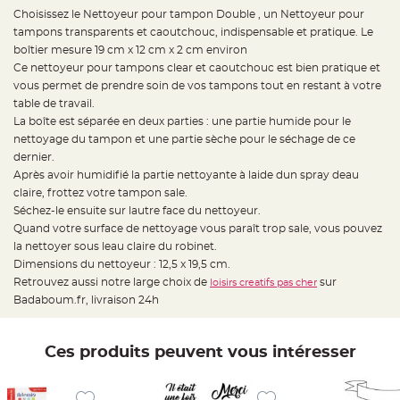
e
d
Choisissez le Nettoyeur pour tampon Double , un Nettoyeur pour
e
tampons transparents et caoutchouc, indispensable et pratique. Le
c
h
boîtier mesure 19 cm x 12 cm x 2 cm environ
a
i
Ce nettoyeur pour tampons clear et caoutchouc est bien pratique et
s
vous permet de prendre soin de vos tampons tout en restant à votre
e
m
table de travail.
a
r
La boîte est séparée en deux parties : une partie humide pour le
i
nettoyage du tampon et une partie sèche pour le séchage de ce
a
g
dernier.
e
Après avoir humidifié la partie nettoyante à laide dun spray deau
L
claire, frottez votre tampon sale.
a
Séchez-le ensuite sur lautre face du nettoyeur.
n
t
Quand votre surface de nettoyage vous paraît trop sale, vous pouvez
e
r
la nettoyer sous leau claire du robinet.
n
Dimensions du nettoyeur : 12,5 x 19,5 cm.
e
v
Retrouvez aussi notre large choix de
sur
loisirs creatifs pas cher
o
l
Badaboum.fr, livraison 24h
a
n
t
e
Ces produits peuvent vous intéresser
e
t
f
l
o