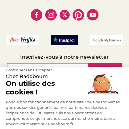
- Qui somme-nous ?
a
- Paiement en Plusieurs fois
- Cookies
- Obtenez des Remises
r
- Marques
i
- Plan du site
- Livraison Rapide 24h
a
- Mandat Administratif
g
e
- Recrutement
B
o
u
g
e
o
Inscrivez-vous à notre newsletter
i
r
s
e
Inscription
Continuer sans accepter
t
Chez Badaboum
P
h
On utilise des
o
t
Espace Pro
o
cookies !
p
h
Demander un devis
o
Pour le bon fonctionnement de notre site, vous ne trouvez ici
r
e
que des cookies générés par nos partenaires dédiés à
s
l'expérience de l'utilisateur. Ils nous permettent de
comprendre ce qui marche et ce qui marche moins bien à
B
o
travers votre visite sur Badaboum.fr
u