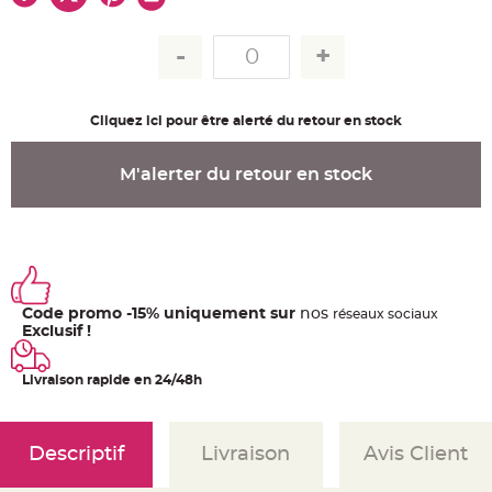
u
m
B
a
n
d
e
r
Cliquez ici pour être alerté du retour en stock
o
l
e
e
M'alerter du retour en stock
t
g
u
i
r
l
a
n
d
e
Code promo -15% uniquement sur
nos
ré
seaux
sociaux
m
a
Exclusif !
r
i
a
Livraison rapide en 24/48h
g
e
H
o
Descriptif
Livraison
Avis Client
u
s
s