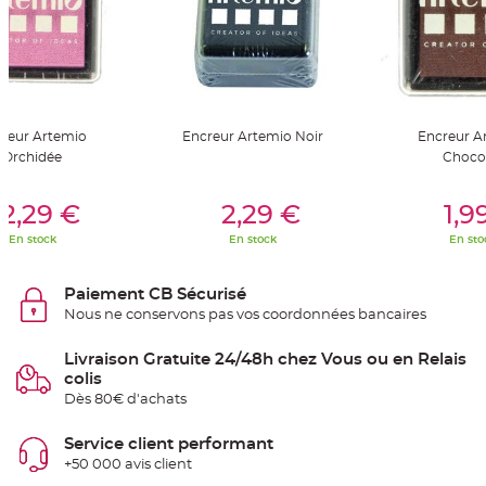
S
u
s
p
e
n
s
i
o
n
reur Artemio
Encreur Artemio Noir
Encreur A
b
o
Orchidée
Choco
u
l
e
er Au Panier
Ajouter Au Panier
Ajouter A
p
2,29 €
2,29 €
1,9
a
p
En stock
En stock
En sto
i
e
r
Paiement CB Sécurisé
T
Nous ne conservons pas vos coordonnées bancaires
a
p
i
s
Livraison Gratuite 24/48h chez Vous ou en Relais
d
colis
e
s
Dès 80€ d'achats
a
l
l
Service client performant
e
e
+50 000 avis client
t
T