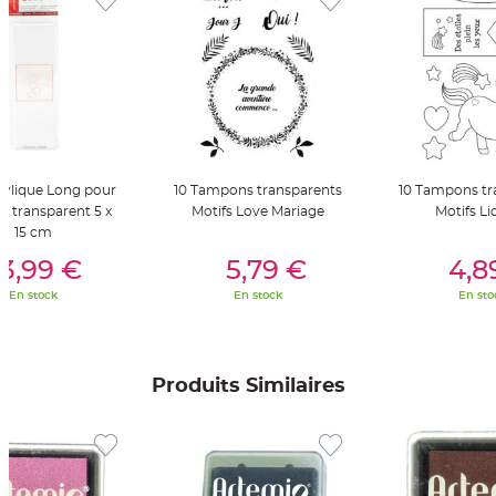
t
t
a
n
t
e
N
o
e
u
d
h
o
rylique Long pour
10 Tampons transparents
10 Tampons tr
u
 transparent 5 x
Motifs Love Mariage
Motifs Li
s
s
15 cm
e
er Au Panier
Ajouter Au Panier
Ajouter A
d
3,99 €
5,79 €
4,8
e
c
h
En stock
En stock
En sto
a
i
s
e
d
e
Produits Similaires
M
a
r
i
a
g
e