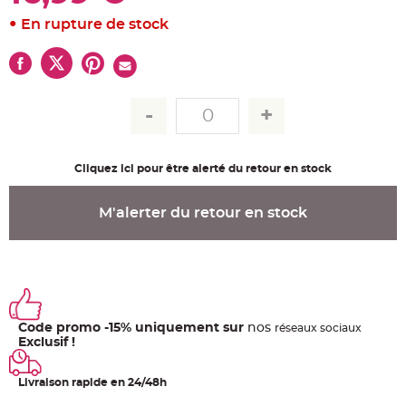
u
m
En rupture de stock
B
a
n
d
e
r
o
l
e
e
t
g
Cliquez ici pour être alerté du retour en stock
u
i
r
l
M'alerter du retour en stock
a
n
d
e
m
a
r
i
a
g
e
Code promo -15% uniquement sur
nos
ré
seaux
sociaux
Exclusif !
H
o
u
Livraison rapide en 24/48h
s
s