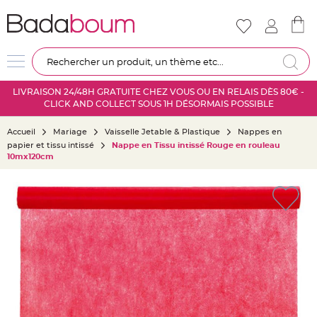
Nouveautés
Mariage
D
Re
é
c
LIVRAISON 24/48H GRATUITE CHEZ VOUS OU EN RELAIS DÈS 80€ -
o
CLICK AND COLLECT SOUS 1H DÉSORMAIS POSSIBLE
r
a
Accueil
Mariage
Vaisselle Jetable & Plastique
Nappes en
t
papier et tissu intissé
Nappe en Tissu intissé Rouge en rouleau
i
10mx120cm
o
n
Skip
s
to
a
the
l
end
l
of
e
the
m
images
a
gallery
r
i
a
g