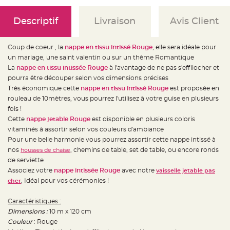
e
d
e
Descriptif
Livraison
Avis Client
c
h
a
i
s
Coup de coeur , la
nappe en tissu intissé Rouge
, elle sera idéale pour
e
m
un mariage, une saint valentin ou sur un thème Romantique
a
La
nappe en tissu intissée Rouge
à l'avantage de ne pas s'effilocher et
r
i
pourra être découper selon vos dimensions précises
a
g
Très économique cette
nappe en tissu intissé Rouge
est proposée en
e
rouleau de 10mètres, vous pourrez l'utilisez à votre guise en plusieurs
fois !
L
a
Cette
nappe jetable Rouge
est disponible en plusieurs coloris
n
t
vitaminés à assortir selon vos couleurs d'ambiance
e
Pour une belle harmonie vous pourrez assortir cette nappe intissé à
r
n
nos
, chemins de table, set de table, ou encore ronds
housses de chaise
e
v
de serviette
o
Associez votre
nappe intissée Rouge
avec notre
vaisselle jetable pas
l
a
, Idéal pour vos cérémonies !
cher
n
t
e
Caractéristiques :
e
t
Dimensions :
10 m x 120 cm
f
l
Couleur
: Rouge
o