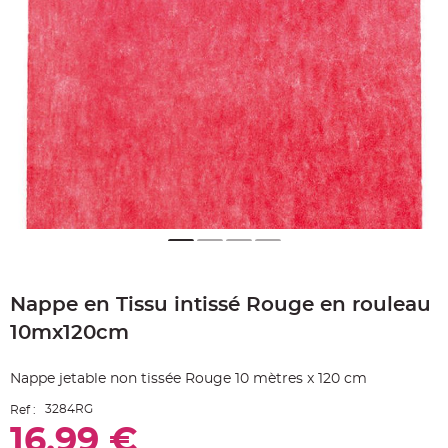
e
A
r
t
i
c
l
e
L
u
m
i
n
e
u
x
B
a
l
Skip
l
o
to
n
Nappe en Tissu intissé Rouge en rouleau
the
m
beginning
a
10mx120cm
r
of
i
the
a
g
images
Nappe jetable non tissée Rouge 10 mètres x 120 cm
e
gallery
&
H
3284RG
Ref :
é
l
16,99 €
i