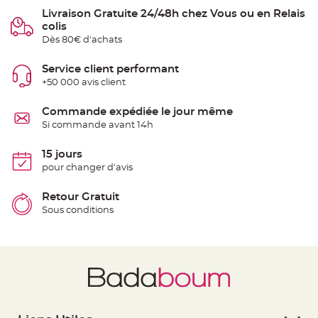
e
Livraison Gratuite 24/48h chez Vous ou en Relais
n
t
colis
u
Dès 80€ d'achats
r
e
M
a
Service client performant
r
+50 000 avis client
i
a
g
e
Commande expédiée le jour même
Si commande avant 14h
D
é
15 jours
c
pour changer d'avis
o
r
a
Retour Gratuit
t
Sous conditions
i
o
n
t
a
b
l
e
m