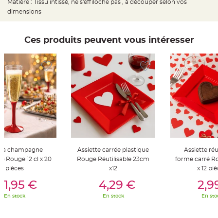
Matière : Tissu intissé, ne s'effiloche pas , à découper selon vos
t
t
dimensions
a
n
t
e
Ces produits peuvent vous intéresser
N
o
e
u
d
h
o
u
s
s
e
d
e
c
h
a
i
s
e à champagne
Assiette carrée plastique
Assiette réu
e
ue Rouge 12 cl x 20
Rouge Réutilisable 23cm
forme carré R
d
e
pièces
x12
x 12 pi
M
er Au Panier
Ajouter Au Panier
Ajouter A
a
11,95 €
4,29 €
2,9
r
i
a
En stock
En stock
En sto
g
e